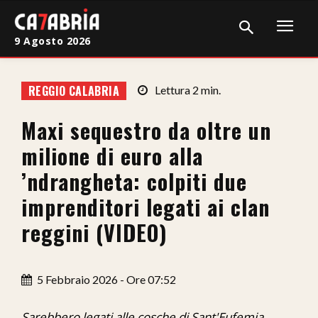
9 Agosto 2026
Home
REGGIO CALABRIA
Lettura
2
min.
Cronaca
Maxi sequestro da oltre un
Giudiziaria
milione di euro alla
Politica
’ndrangheta: colpiti due
imprenditori legati ai clan
Sport
reggini (VIDEO)
Attualità
Sanità
5 Febbraio 2026 - Ore 07:52
Economia
Sarebbero legati alle cosche di Sant'Eufemia