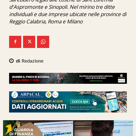
Ita-Mondo
d'Aspromonte e Sinopoli. Nel mirino tre ditte
individuali e due imprese ubicate nelle province di
C7 Play
Reggio Calabria, Roma e Milano
We Calabria
Mix Zone
Redazione