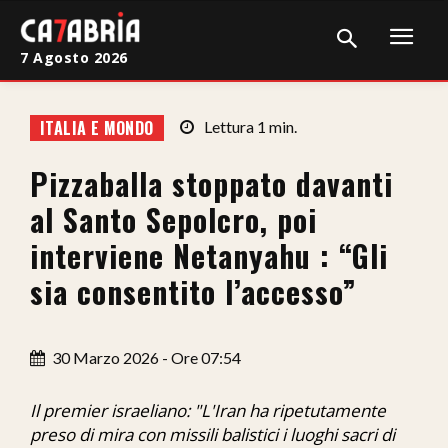
7 Agosto 2026
Home
ITALIA E MONDO
Lettura
1
min.
Cronaca
Pizzaballa stoppato davanti
Giudiziaria
al Santo Sepolcro, poi
Politica
interviene Netanyahu : “Gli
sia consentito l’accesso”
Sport
Attualità
30 Marzo 2026 - Ore 07:54
Sanità
Il premier israeliano: "L'Iran ha ripetutamente
Economia
preso di mira con missili balistici i luoghi sacri di