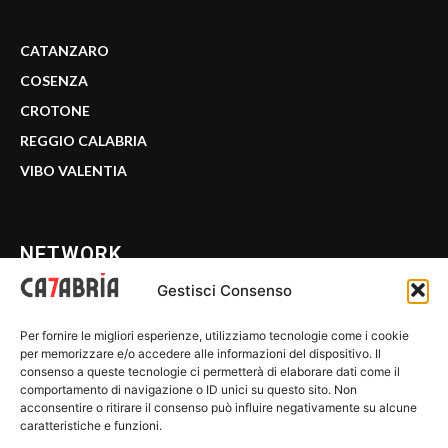
CATANZARO
COSENZA
CROTONE
REGGIO CALABRIA
VIBO VALENTIA
NETWORK
Gestisci Consenso
CALABRIA 7
Per fornire le migliori esperienze, utilizziamo tecnologie come i cookie
WE CALABRIA
per memorizzare e/o accedere alle informazioni del dispositivo. Il
consenso a queste tecnologie ci permetterà di elaborare dati come il
C7 PLAY
comportamento di navigazione o ID unici su questo sito. Non
acconsentire o ritirare il consenso può influire negativamente su alcune
MIX ZONE
caratteristiche e funzioni.
INSIDER 24