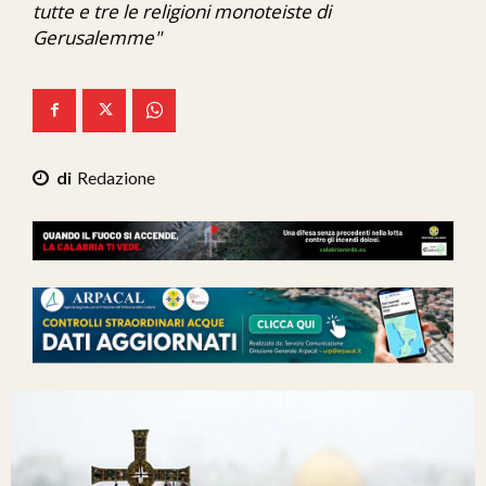
tutte e tre le religioni monoteiste di
Ita-Mondo
Gerusalemme"
C7 Play
We Calabria
Mix Zone
Redazione