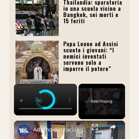
Thailandia: sparatoria
in una scuola vicino a
Bangkok, sei morti e
15 feriti
Papa Leone ad Assisi
scuote i giovani: “I
nemici inventati
servono solo a
imporre il potere”
×
Now Playing
×
Adrano abbraccia Sant’Antonio di Padova. Questa mattina la tradizionale distribuzione del pane da pa