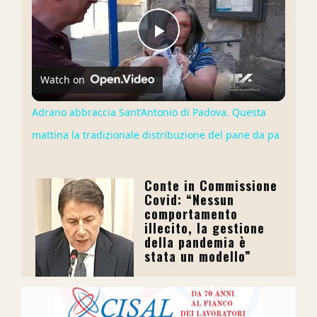
Play
Watch on
Video
Adrano abbraccia Sant’Antonio di Padova. Questa
mattina la tradizionale distribuzione del pane da pa
Conte in Commissione
Covid: “Nessun
comportamento
illecito, la gestione
della pandemia è
stata un modello”