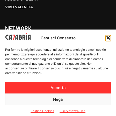
VIBO VALENTIA
NETWORK
Gestisci Consenso
CALABRIA 7
Per fornire le migliori esperienze, utilizziamo tecnologie come i cookie
WE CALABRIA
per memorizzare e/o accedere alle informazioni del dispositivo. Il
consenso a queste tecnologie ci permetterà di elaborare dati come il
C7 PLAY
comportamento di navigazione o ID unici su questo sito. Non
acconsentire o ritirare il consenso può influire negativamente su alcune
MIX ZONE
caratteristiche e funzioni.
INSIDER 24
Accetta
Nega
© 2026 Calabria 7 - Riproduzione riservata.
Politica Cookies
Riservatezza Dati
Riservatezza Dati
-
Politica Cookies
-
Disclaimer