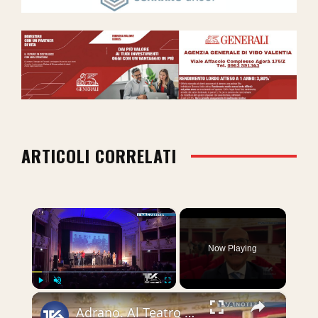
ARTICOLI CORRELATI
×
Now Playing
×
Play
Unmute
Fullscreen
Adrano. Al Teatro “Bellini” ricordata la figura di Luigi Albino Lucifora, stimato uomo delle istituz