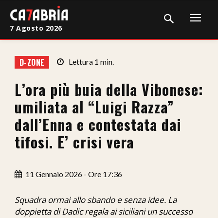
7 Agosto 2026
Home
D-ZONE
Lettura
1
min.
Cronaca
L’ora più buia della Vibonese:
Giudiziaria
umiliata al “Luigi Razza”
Politica
dall’Enna e contestata dai
tifosi. E’ crisi vera
Sport
Attualità
11 Gennaio 2026 - Ore 17:36
Sanità
Squadra ormai allo sbando e senza idee. La
Economia
doppietta di Dadic regala ai siciliani un successo