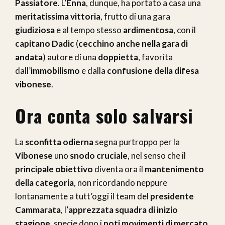
Passiatore
. L’
Enna
, dunque, ha portato a casa una
meritatissima vittoria
, frutto di una gara
giudiziosa
e al tempo stesso
ardimentosa
, con il
capitano Dadic
(
cecchino anche nella gara di
andata
) autore di una
doppietta
, favorita
dall’
immobilismo
e dalla
confusione della difesa
vibonese
.
Ora conta solo salvarsi
La
sconfitta odierna
segna purtroppo per la
Vibonese
uno
snodo cruciale
, nel senso che il
principale obiettivo
diventa ora il
mantenimento
della categoria
, non ricordando neppure
lontanamente a tutt’oggi il team del
presidente
Cammarata
, l’
apprezzata squadra di inizio
stagione
, specie dopo i
noti movimenti di mercato