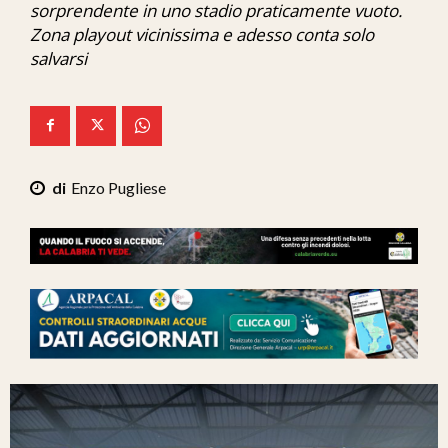
sorprendente in uno stadio praticamente vuoto.
Ita-Mondo
Zona playout vicinissima e adesso conta solo
salvarsi
C7 Play
We Calabria
Mix Zone
Enzo Pugliese