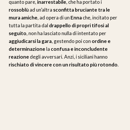
quanto pare,
inarrestabile
, che ha portato i
rossoblù
ad un’altra
sconfitta bruciante tra le
mura amiche
, ad opera di un
Enna
che, incitato per
tutta la partita dal
drappello di propri tifosi al
seguito
, non ha lasciato nulla di intentato per
aggiudicarsi la gara
, gestendo poi con
ordine e
determinazione
la
confusa e inconcludente
reazione
degli avversari. Anzi, i siciliani hanno
rischiato di vincere con un risultato più rotondo
.