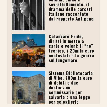
sovraffollamento: il
dramma delle carceri
italiane raccontato
dal rapporto Antigone
Catanzaro Pride,
diritti in mezzo a
carte e veleni: il “no”
tecnico, i 20mila euro
contestati e la guerra
sul lungomare
Sistema Bibliotecario
di Vibo, 700mila euro
di debiti e due
destini: un
commissario per
salvarlo o una legge
per scioglierlo