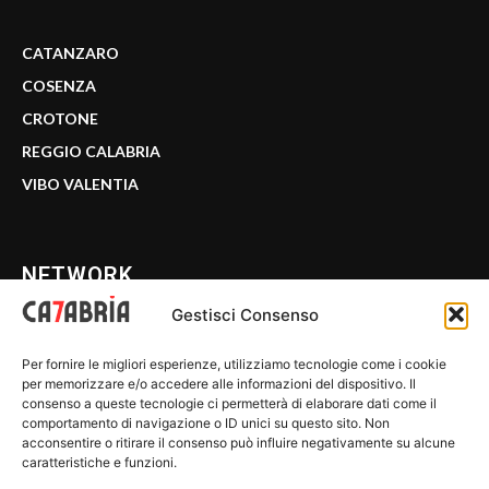
CATANZARO
COSENZA
CROTONE
REGGIO CALABRIA
VIBO VALENTIA
NETWORK
Gestisci Consenso
CALABRIA 7
Per fornire le migliori esperienze, utilizziamo tecnologie come i cookie
WE CALABRIA
per memorizzare e/o accedere alle informazioni del dispositivo. Il
consenso a queste tecnologie ci permetterà di elaborare dati come il
C7 PLAY
comportamento di navigazione o ID unici su questo sito. Non
acconsentire o ritirare il consenso può influire negativamente su alcune
MIX ZONE
caratteristiche e funzioni.
INSIDER 24