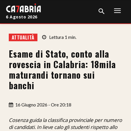
6 Agosto 2026
Home
ATTUALITÀ
Lettura
1
min.
Cronaca
Esame di Stato, conto alla
Giudiziaria
rovescia in Calabria: 18mila
Politica
maturandi tornano sui
banchi
Sport
Attualità
16 Giugno 2026 - Ore 20:18
Sanità
Cosenza guida la classifica provinciale per numero
Economia
di candidati. In lieve calo gli studenti rispetto allo