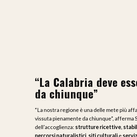
“La Calabria deve es
da chiunque”
“La nostra regione è una delle mete più af
vissuta pienamente da chiunque”, afferma Sicl
dell’accoglienza:
strutture ricettive
,
stabi
percorsi naturalistici
,
siti culturali
e
serviz