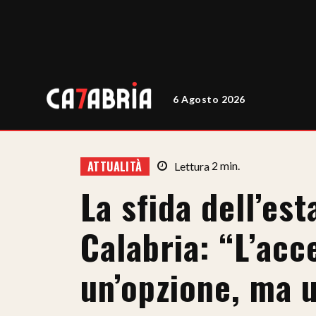
6 Agosto 2026
ATTUALITÀ
Lettura
2
min.
La sfida dell’est
Calabria: “L’acc
un’opzione, ma u