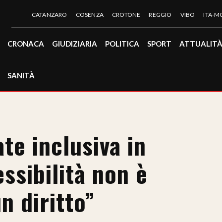
CATANZARO
COSENZA
CROTONE
REGGIO
VIBO
ITA-
CRONACA
GIUDIZIARIA
POLITICA
SPORT
ATTUALIT
SANITÀ
ate inclusiva in
essibilità non è
n diritto”