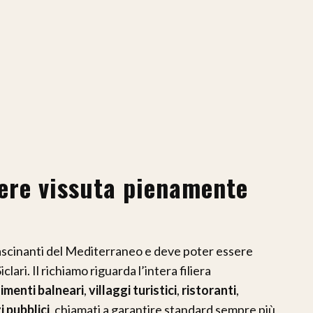
sere vissuta pienamente
fascinanti del Mediterraneo e deve poter essere
ari. Il richiamo riguarda l’intera filiera
limenti balneari
,
villaggi turistici
,
ristoranti
,
i pubblici
, chiamati a garantire standard sempre più