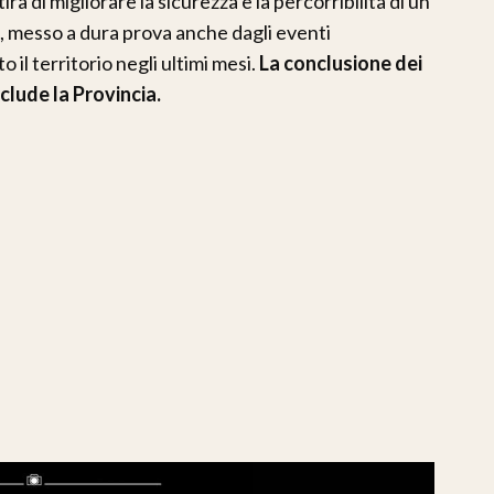
à di migliorare la sicurezza e la percorribilità di un
e, messo a dura prova anche dagli eventi
il territorio negli ultimi mesi.
La conclusione dei
clude la Provincia.