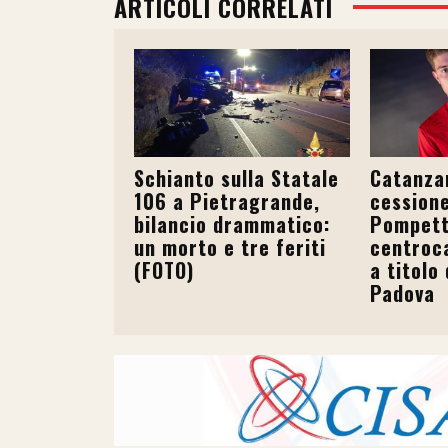
ARTICOLI CORRELATI
Schianto sulla Statale
Catanzar
106 a Pietragrande,
cession
bilancio drammatico:
Pompetti
un morto e tre feriti
centroc
(FOTO)
a titolo 
Padova