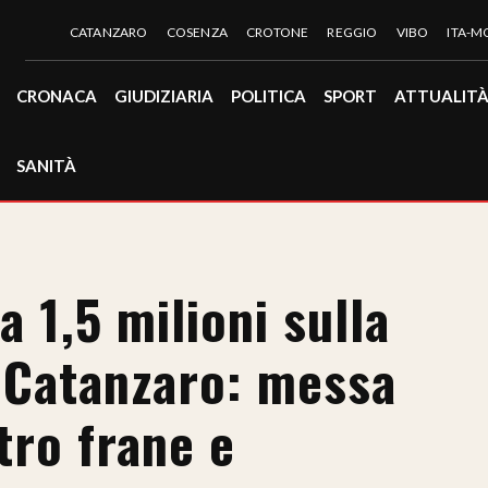
CATANZARO
COSENZA
CROTONE
REGGIO
VIBO
ITA-
CRONACA
GIUDIZIARIA
POLITICA
SPORT
ATTUALIT
SANITÀ
a 1,5 milioni sulla
a Catanzaro: messa
tro frane e