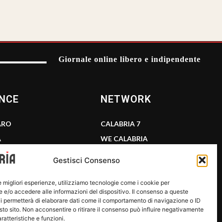
Giornale online libero e indipendente
NCE
NETWORK
ARO
CALABRIA 7
A
WE CALABRIA
E
C7 PLAY
Gestisci Consenso
CALABRIA
MIX ZONE
LENTIA
INSIDER 24
le migliori esperienze, utilizziamo tecnologie come i cookie per
e/o accedere alle informazioni del dispositivo. Il consenso a queste
i permetterà di elaborare dati come il comportamento di navigazione o ID
sto sito. Non acconsentire o ritirare il consenso può influire negativamente
ratteristiche e funzioni.