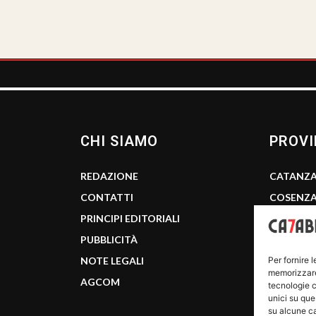
CHI SIAMO
PROVI
REDAZIONE
CATANZ
CONTATTI
COSENZ
PRINCIPI EDITORIALI
CROTON
PUBBLICITÀ
REGGIO 
NOTE LEGALI
VIBO VA
Per fornire 
memorizzare 
AGCOM
tecnologie c
unici su que
su alcune ca