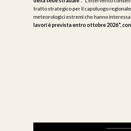
della sede stradale”.
“L’intervento consentir
tratto strategico per il capoluogo regional
meteorologici estremi che hanno interessato 
lavori è prevista entro ottobre 2026”, con