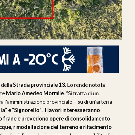
 della
Strada provinciale 13
. Lo rende noto la
nte
Mario Amedeo Mormile
. “Si tratta di un
a l’amministrazione provinciale – su di un’arteria
a” e “Signorello”
.
I lavori interesseranno
io frane e prevedono opere di consolidamento
acque, rimodellazione del terreno e rifacimento