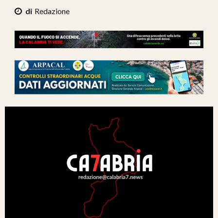
Ita-Mondo
Redazione
C7 Play
We Calabria
Mix Zone