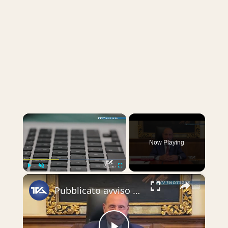
×
Now Playing
×
Play
Unmute
Fullscreen
Pubblicato avviso per incentivi lavoro agile. Operativa la misura per favorire la permanenza o il ri