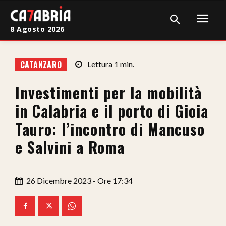
8 Agosto 2026
Home
CATANZARO
Lettura
1
min.
Cronaca
Investimenti per la mobilità
Giudiziaria
in Calabria e il porto di Gioia
Politica
Tauro: l’incontro di Mancuso
e Salvini a Roma
Sport
Attualità
26 Dicembre 2023 - Ore 17:34
Sanità
Economia