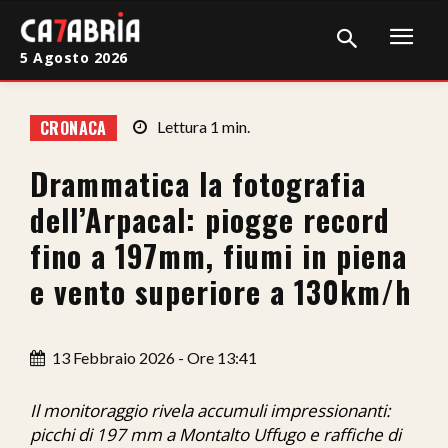
5 Agosto 2026
Home
CRONACA
Lettura
1
min.
Cronaca
Drammatica la fotografia
Giudiziaria
dell’Arpacal: piogge record
Politica
fino a 197mm, fiumi in piena
e vento superiore a 130km/h
Sport
Attualità
13 Febbraio 2026 - Ore 13:41
Sanità
Il monitoraggio rivela accumuli impressionanti:
Economia
picchi di 197 mm a Montalto Uffugo e raffiche di