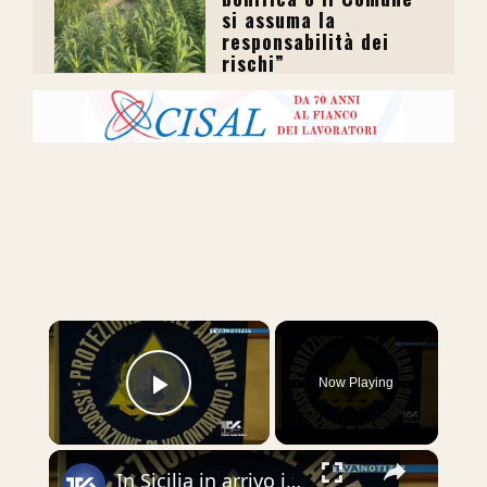
si assuma la
responsabilità dei
rischi”
×
Now Playing
Play Video
×
In Sicilia in arrivo il grande caldo. Temperature fino a 44 gradi e rischio incendi. Pre-allerta da