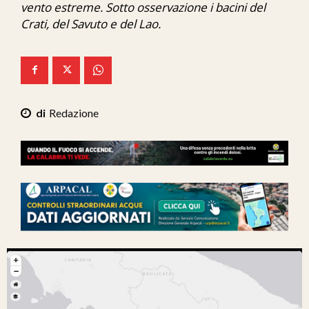
vento estreme. Sotto osservazione i bacini del
Ita-Mondo
Crati, del Savuto e del Lao.
C7 Play
We Calabria
Mix Zone
Redazione