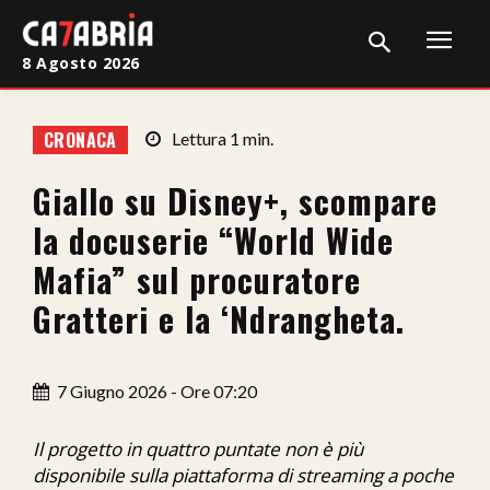
8 Agosto 2026
Home
CRONACA
Lettura
1
min.
Cronaca
Giallo su Disney+, scompare
Giudiziaria
la docuserie “World Wide
Politica
Mafia” sul procuratore
Gratteri e la ‘Ndrangheta.
Sport
Attualità
7 Giugno 2026 - Ore 07:20
Sanità
Il progetto in quattro puntate non è più
Economia
disponibile sulla piattaforma di streaming a poche