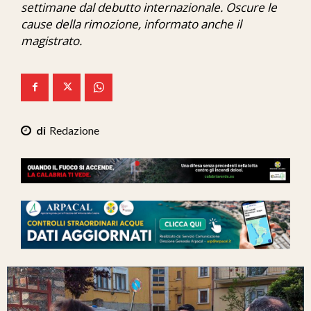
settimane dal debutto internazionale. Oscure le
Ita-Mondo
cause della rimozione, informato anche il
magistrato.
C7 Play
We Calabria
Mix Zone
Redazione