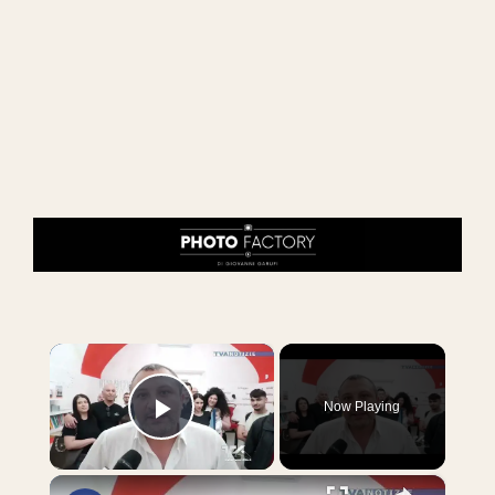
×
Now Playing
Play Video
×