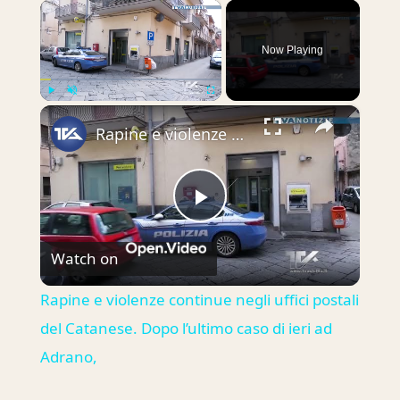
×
Now Playing
×
Play
Unmute
Fullscreen
Rapine e violenze continue negli uffici postali del Catanese. Dopo l’ultimo caso di ieri ad Adrano,
Play
Watch on
Video
Rapine e violenze continue negli uffici postali
del Catanese. Dopo l’ultimo caso di ieri ad
Adrano,