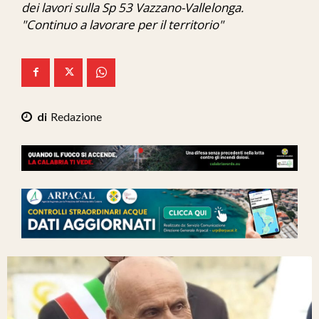
dei lavori sulla Sp 53 Vazzano-Vallelonga.
Ita-Mondo
"Continuo a lavorare per il territorio"
C7 Play
We Calabria
Mix Zone
Redazione