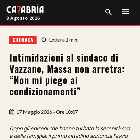
8 Agosto 2026
Home
CRONACA
Lettura
1
min.
Cronaca
Intimidazioni al sindaco di
Giudiziaria
Vazzano, Massa non arretra:
Politica
“Non mi piego ai
condizionamenti”
Sport
Attualità
17 Maggio 2026 - Ore 10:07
Sanità
Dopo gli episodi che hanno turbato la serenità sua
Economia
e della famiglia, il primo cittadino annuncia l’avvio