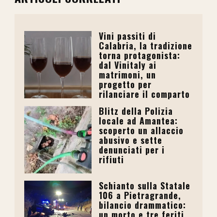
Vini passiti di
Calabria, la tradizione
torna protagonista:
dal Vinitaly ai
matrimoni, un
progetto per
rilanciare il comparto
Blitz della Polizia
locale ad Amantea:
scoperto un allaccio
abusivo e sette
denunciati per i
rifiuti
Schianto sulla Statale
106 a Pietragrande,
bilancio drammatico:
un morto e tre feriti