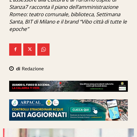
Ita-Mondo
Stanza7 racconta il piano dell’amministrazione
Romeo: teatro comunale, biblioteca, Settimana
C7 Play
Santa, BIT di Milano e il brand “Vibo città di tutte le
epoche”
We Calabria
Mix Zone
Redazione