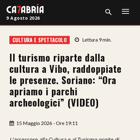
9 Agosto 2026
Home
CULTURA E SPETTACOLO
Lettura
9
min.
Cronaca
Il turismo riparte dalla
Giudiziaria
cultura a Vibo, raddoppiate
Politica
le presenze. Soriano: “Ora
apriamo i parchi
Sport
archeologici” (VIDEO)
Attualità
Sanità
15 Maggio 2026 - Ore 19:11
Economia
L’assessore alla Cultura e al Turismo ospite di