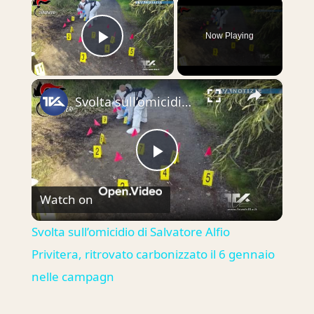
×
Now Playing
Play Video
×
Svolta sull’omicidio di Salvatore Alfio Privitera, ritrovato carbonizzato il 6 gennaio nelle campagn
Play
Watch on
Video
Svolta sull’omicidio di Salvatore Alfio
Privitera, ritrovato carbonizzato il 6 gennaio
nelle campagn