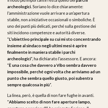
Il nodo più importante resta quello dei
parchi
archeologici
. Soriano lo dice chiaramente:
l’amministrazione vuole arrivare a un’apertura
stabile, non a iniziative occasionali o simboliche. È
uno dei punti più delicati, perché sulla gestione dei
siti incidono competenze e autorità diverse.
“
L’obiettivo principale su cui mi sto concentrando
insieme al sindaco negli ultimi mesi è aprire
finalmente in maniera stabile i parchi
archeologici
“, ha dichiarato l’assessore. E ancora:
“
È una cosa che davvero a Vibo sembra davvero
impossibile, perché ogni volta che arriviamo ad un
punto che sembra quello giusto, poi subentra
sempre qualcosa in più
“.
La linea, però, è quella di non fare fughe in avanti.
“
Abbiamo scelto di non fare aperture lampo,