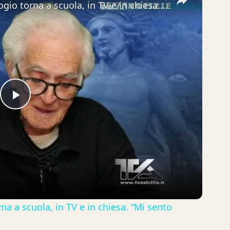
Adrano. Don Giuseppe Calambrogio torna a scuola, in TV e in chiesa. “Mi sento meglio”
Play
Video
 a scuola, in TV e in chiesa. “Mi sento