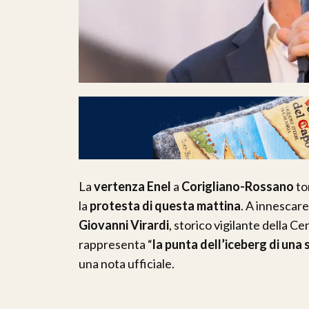
La
vertenza Enel
a
Corigliano-Rossano
to
la
protesta di questa mattina
. A innescare
Giovanni Virardi
, storico vigilante della Ce
rappresenta “
la punta dell’iceberg di una 
una nota ufficiale.