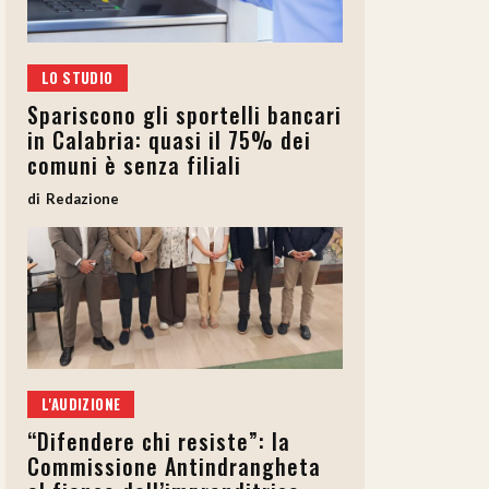
LO STUDIO
Spariscono gli sportelli bancari
in Calabria: quasi il 75% dei
comuni è senza filiali
Redazione
L'AUDIZIONE
“Difendere chi resiste”: la
Commissione Antindrangheta