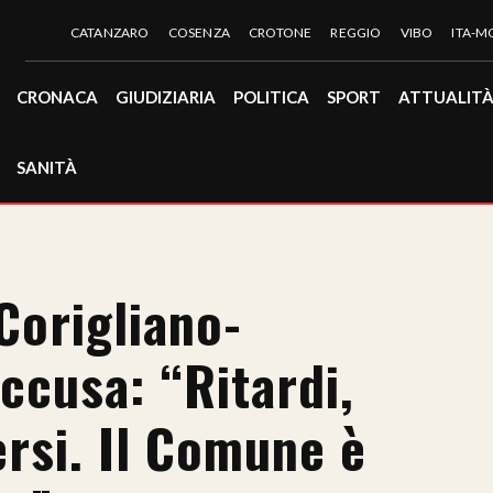
CATANZARO
COSENZA
CROTONE
REGGIO
VIBO
ITA-
CRONACA
GIUDIZIARIA
POLITICA
SPORT
ATTUALIT
SANITÀ
Corigliano-
ccusa: “Ritardi,
ersi. Il Comune è