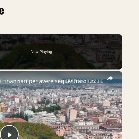
e
Now Playing
×
Catania. Arrestati due promotori finanziari per avere sequestrato una persona a scopo di estorsione.