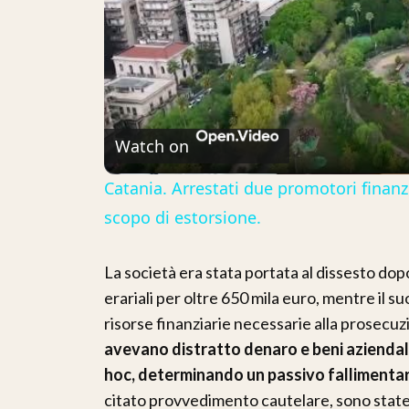
Watch on
Catania. Arrestati due promotori finan
scopo di estorsione.
La società era stata portata al dissesto dop
erariali per oltre 650 mila euro, mentre il 
risorse finanziarie necessarie alla prosecuz
avevano distratto denaro e beni aziendali
hoc, determinando un passivo fallimentare 
citato provvedimento cautelare, sono state,