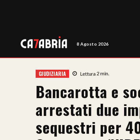
8 Agosto 2026
GIUDIZIARIA
Lettura
2
min.
Bancarotta e so
arrestati due im
sequestri per 4