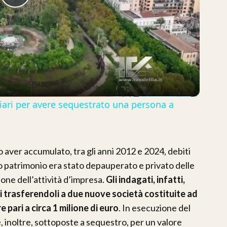
Play
Video
ziari per avere sequestrato una persona a
o aver accumulato, tra gli anni 2012 e 2024, debiti
suo patrimonio era stato depauperato e privato delle
ione dell’attività d’impresa.
Gli indagati, infatti,
 trasferendoli a due nuove società costituite ad
pari a circa 1 milione di euro
. In esecuzione del
 inoltre, sottoposte a sequestro, per un valore