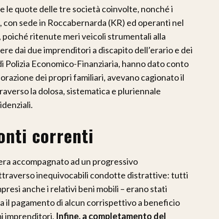
e le quote delle tre società coinvolte, nonché i
, con sede in Roccabernarda (KR) ed operanti nel
poiché ritenute meri veicoli strumentali alla
ssere dai due imprenditori a discapito dell’erario e dei
 di Polizia Economico-Finanziaria, hanno dato conto
borazione dei propri familiari, avevano cagionato il
raverso la dolosa, sistematica e pluriennale
idenziali.
onti correnti
 era accompagnato ad un progressivo
traverso inequivocabili condotte distrattive: tutti
mpresi anche i relativi beni mobili – erano stati
za il pagamento di alcun corrispettivo a beneficio
mi imprenditori.
Infine, a completamento del