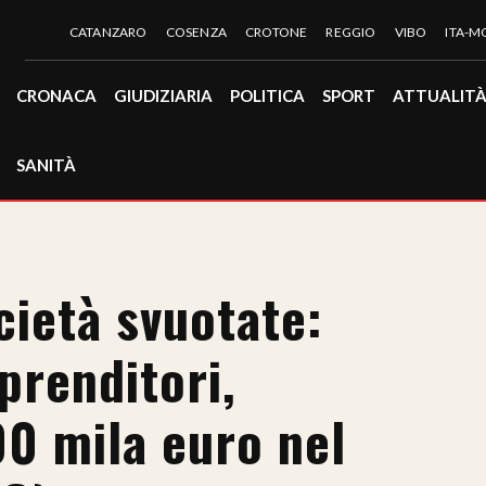
CATANZARO
COSENZA
CROTONE
REGGIO
VIBO
ITA-
CRONACA
GIUDIZIARIA
POLITICA
SPORT
ATTUALIT
SANITÀ
cietà svuotate:
prenditori,
00 mila euro nel