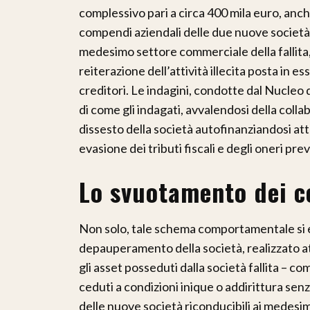
complessivo pari a circa 400 mila euro, anch
compendi aziendali delle due nuove società
medesimo settore commerciale della fallita, 
reiterazione dell’attività illecita posta in e
creditori. Le indagini, condotte dal Nucleo
di come gli indagati, avvalendosi della colla
dissesto della società autofinanziandosi att
evasione dei tributi fiscali e degli oneri prev
Lo svuotamento dei c
Non solo, tale schema comportamentale si
depauperamento della società, realizzato at
gli asset posseduti dalla società fallita – co
ceduti a condizioni inique o addirittura sen
delle nuove società riconducibili ai medesi