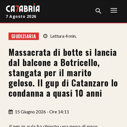
7 Agosto 2026
Home
GIUDIZIARIA
Lettura
4
min.
Cronaca
Massacrata di botte si lancia
Giudiziaria
dal balcone a Botricello,
Politica
stangata per il marito
geloso. Il gup di Catanzaro lo
Sport
condanna a quasi 10 anni
Attualità
Sanità
15 Giugno 2026 - Ore 14:11
Economia
Il pm in aula ha chiesto una pena di poco