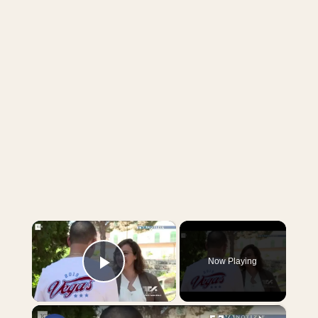
×
Now Playing
Play Video
×