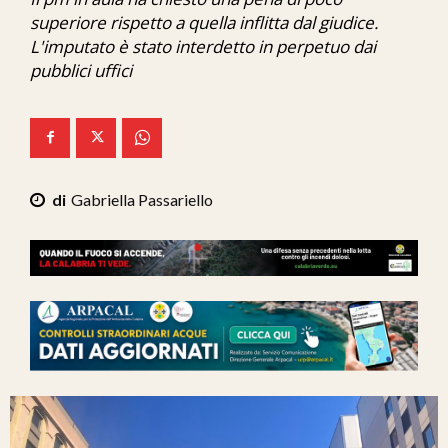
Ita-Mondo
superiore rispetto a quella inflitta dal giudice.
L'imputato è stato interdetto in perpetuo dai
C7 Play
pubblici uffici
We Calabria
Mix Zone
Gabriella Passariello