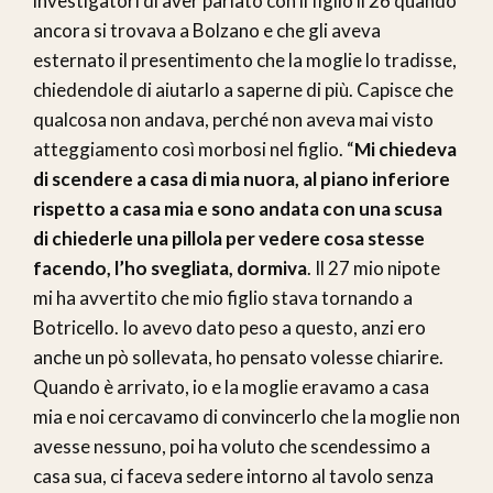
investigatori di aver parlato con il figlio il 26 quando
ancora si trovava a Bolzano e che gli aveva
esternato il presentimento che la moglie lo tradisse,
chiedendole di aiutarlo a saperne di più. Capisce che
qualcosa non andava, perché non aveva mai visto
atteggiamento così morbosi nel figlio. “
Mi chiedeva
di scendere a casa di mia nuora, al piano inferiore
rispetto a casa mia e sono andata con una scusa
di chiederle una pillola per vedere cosa stesse
facendo, l’ho svegliata, dormiva
. Il 27 mio nipote
mi ha avvertito che mio figlio stava tornando a
Botricello. Io avevo dato peso a questo, anzi ero
anche un pò sollevata, ho pensato volesse chiarire.
Quando è arrivato, io e la moglie eravamo a casa
mia e noi cercavamo di convincerlo che la moglie non
avesse nessuno, poi ha voluto che scendessimo a
casa sua, ci faceva sedere intorno al tavolo senza