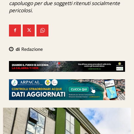
capoluogo per due soggetti ritenuti socialmente
Ita-Mondo
pericolosi.
C7 Play
We Calabria
Mix Zone
Redazione