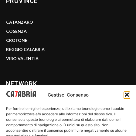
PROVINCE
CATANZARO
COSENZA
CROTONE
REGGIO CALABRIA
VIBO VALENTIA
NETWORK
Gestisci Consenso
CALABRIA 7
Per fornire le migliori esperienze, utilizziamo tecnologie come i cookie
WE CALABRIA
per memorizzare e/o accedere alle informazioni del dispositivo. Il
consenso a queste tecnologie ci permetterà di elaborare dati come il
C7 PLAY
comportamento di navigazione o ID unici su questo sito. Non
acconsentire o ritirare il consenso può influire negativamente su alcune
MIX ZONE
caratteristiche e funzioni.