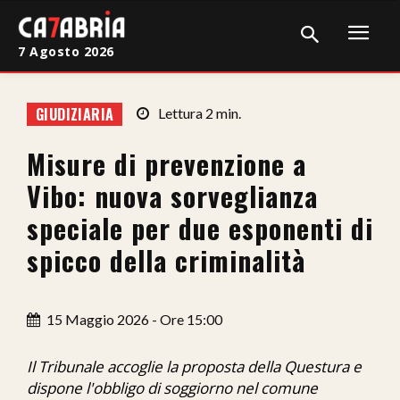
7 Agosto 2026
Home
GIUDIZIARIA
Lettura
2
min.
Cronaca
Misure di prevenzione a
Giudiziaria
Vibo: nuova sorveglianza
Politica
speciale per due esponenti di
spicco della criminalità
Sport
Attualità
15 Maggio 2026 - Ore 15:00
Sanità
Il Tribunale accoglie la proposta della Questura e
Economia
dispone l'obbligo di soggiorno nel comune