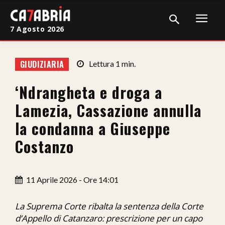
7 Agosto 2026
Home
GIUDIZIARIA
Lettura
1
min.
Cronaca
‘Ndrangheta e droga a
Giudiziaria
Lamezia, Cassazione annulla
Politica
la condanna a Giuseppe
Costanzo
Sport
Attualità
11 Aprile 2026 - Ore 14:01
Sanità
La Suprema Corte ribalta la sentenza della Corte
Economia
d’Appello di Catanzaro: prescrizione per un capo