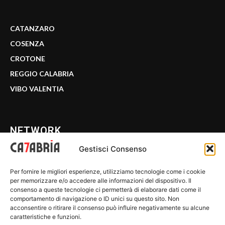
CATANZARO
COSENZA
CROTONE
REGGIO CALABRIA
VIBO VALENTIA
NETWORK
Gestisci Consenso
CALABRIA 7
Per fornire le migliori esperienze, utilizziamo tecnologie come i cookie
WE CALABRIA
per memorizzare e/o accedere alle informazioni del dispositivo. Il
consenso a queste tecnologie ci permetterà di elaborare dati come il
C7 PLAY
comportamento di navigazione o ID unici su questo sito. Non
acconsentire o ritirare il consenso può influire negativamente su alcune
MIX ZONE
caratteristiche e funzioni.