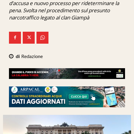
d’accusa e nuovo processo per rideterminare la
Ita-Mondo
pena. Svolta nel procedimento sul presunto
narcotraffico legato al clan Giampà
C7 Play
We Calabria
Mix Zone
Redazione