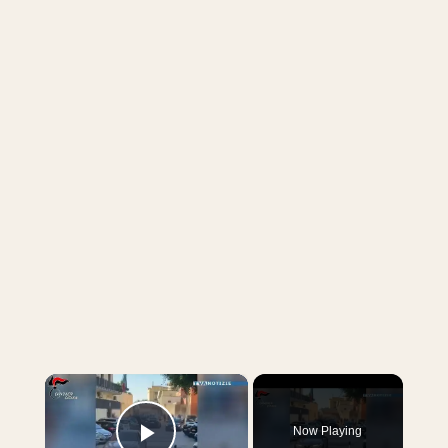
×
Now Playing