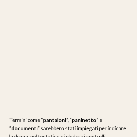
Termini come “
pantaloni
”, “
paninetto
” e
“
documenti
” sarebbero stati impiegati per indicare
la droga, nel tentativo di eludere i controlli.