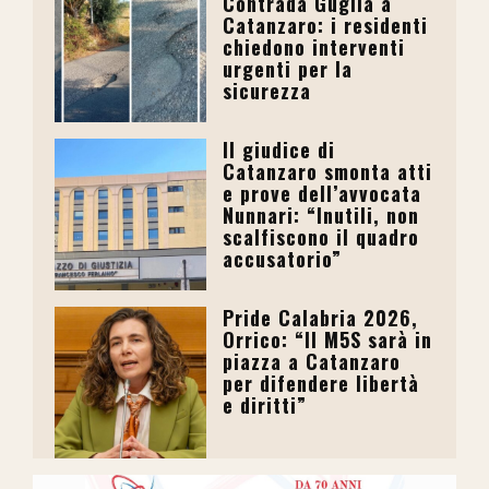
Contrada Guglia a
Catanzaro: i residenti
chiedono interventi
urgenti per la
sicurezza
Il giudice di
Catanzaro smonta atti
e prove dell’avvocata
Nunnari: “Inutili, non
scalfiscono il quadro
accusatorio”
Pride Calabria 2026,
Orrico: “Il M5S sarà in
piazza a Catanzaro
per difendere libertà
e diritti”