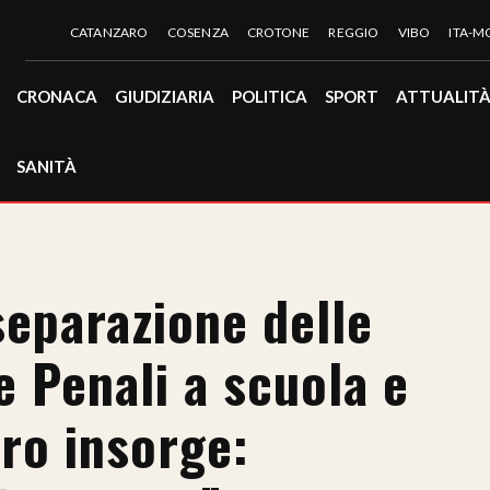
CATANZARO
COSENZA
CROTONE
REGGIO
VIBO
ITA-
CRONACA
GIUDIZIARIA
POLITICA
SPORT
ATTUALIT
SANITÀ
separazione delle
 Penali a scuola e
ro insorge: