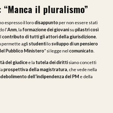
: “Manca il pluralismo”
o espresso il loro
disappunto
per non essere stati
o l’
Anm
, la
formazione dei giovani
su
pilastri così
l
contributo di tutti gli attori della giurisdizione
.
a
permette agli
studenti
lo
sviluppo di un pensiero
 del Pubblico Ministero
” si legge nel
comunicato
.
ità del giudice
e la
tutela dei diritti
siano concetti
la
prospettiva della magistratura
, che vede nella
ndebolimento dell’indipendenza del PM
e della