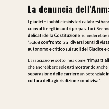
La denuncia dell’Anm
I
giudici
e i
pubblici ministeri calabresi
hann
coinvolti
negli
incontri preparatori
. Second
delicati della Costituzione
richiederebbe i
“Solo il
confronto
tra i
diversi punti di vist
autonomo e critico
sui
ruoli del Giudice e
L’associazione sottolinea come “l’
imparzial
che andrebbero spiegati mostrando anche 
separazione delle carriere
un potenziale
i
cultura della giurisdizione condivisa
”.