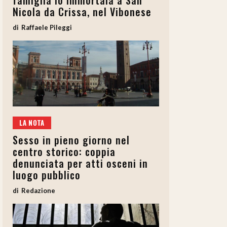
famiglia lo immortala a San
Nicola da Crissa, nel Vibonese
Raffaele Pileggi
LA NOTA
Sesso in pieno giorno nel
centro storico: coppia
denunciata per atti osceni in
luogo pubblico
Redazione