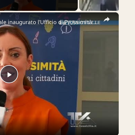
×
Adrano. Nei locali dell’ex Tribunale inaugurato l’Ufficio di Prossimità. “Giustizia e Pubblica ammi
Play
Video