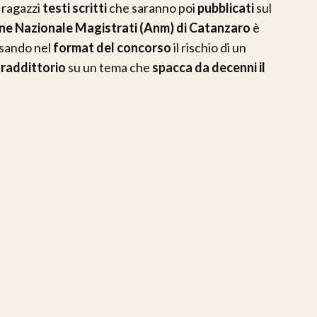
i ragazzi
testi scritti
che saranno poi
pubblicati
sul
ne Nazionale Magistrati (Anm) di Catanzaro
è
isando nel
format del concorso
il rischio di un
raddittorio
su un tema che
spacca da decenni il