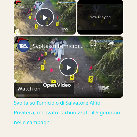
×
Now Playing
Play Video
×
Svolta sull’omicidio di Salvatore Alfio Privitera, ritrovato carbonizzato il 6 gennaio nelle campagn
Play
Watch on
Video
Svolta sull’omicidio di Salvatore Alfio
Privitera, ritrovato carbonizzato il 6 gennaio
nelle campagn