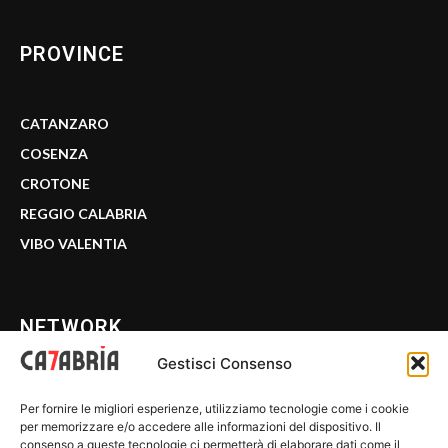
PROVINCE
CATANZARO
COSENZA
CROTONE
REGGIO CALABRIA
VIBO VALENTIA
NETWORK
Gestisci Consenso
CALABRIA 7
Per fornire le migliori esperienze, utilizziamo tecnologie come i cookie
WE CALABRIA
per memorizzare e/o accedere alle informazioni del dispositivo. Il
consenso a queste tecnologie ci permetterà di elaborare dati come il