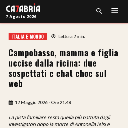
7 Agosto 2026
Home
ITALIA E MONDO
Lettura
2
min.
Cronaca
Campobasso, mamma e figlia
Giudiziaria
uccise dalla ricina: due
Politica
sospettati e chat choc sul
web
Sport
Attualità
12 Maggio 2026 - Ore 21:48
Sanità
La pista familiare resta quella più battuta dagli
Economia
investigatori dopo la morte di Antonella Ielsi e