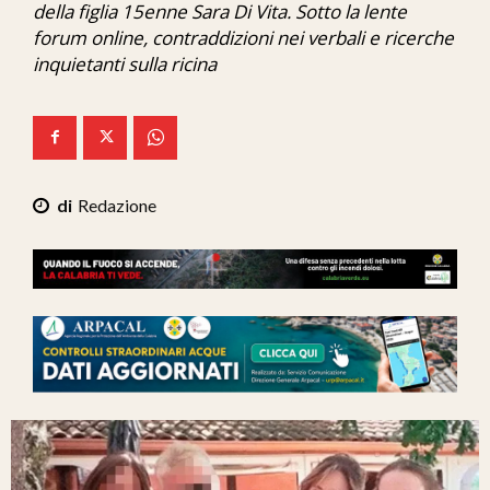
della figlia 15enne Sara Di Vita. Sotto la lente
Ita-Mondo
forum online, contraddizioni nei verbali e ricerche
inquietanti sulla ricina
C7 Play
We Calabria
Mix Zone
Redazione