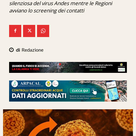
silenziosa del virus Andes mentre le Regioni
Ita-Mondo
avviano lo screening dei contatti
C7 Play
We Calabria
Mix Zone
Redazione