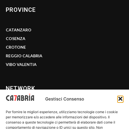
PROVINCE
CATANZARO
COSENZA
CROTONE
REGGIO CALABRIA
VIBO VALENTIA
NETWORK
Gestisci Consenso
CALABRIA 7
Per fornire le migliori esperienze, utilizziamo tecnologie come i cookie
WE CALABRIA
per memorizzare e/o accedere alle informazioni del dispositivo. Il
consenso a queste tecnologie ci permetterà di elaborare dati come il
C7 PLAY
comportamento di navigazione o ID unici su questo sito. Non