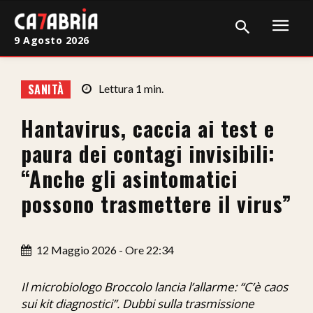
9 Agosto 2026
Home
SANITÀ
Lettura
1
min.
Cronaca
Hantavirus, caccia ai test e
Giudiziaria
paura dei contagi invisibili:
Politica
“Anche gli asintomatici
possono trasmettere il virus”
Sport
Attualità
12 Maggio 2026 - Ore 22:34
Sanità
Il microbiologo Broccolo lancia l’allarme: “C’è caos
Economia
sui kit diagnostici”. Dubbi sulla trasmissione