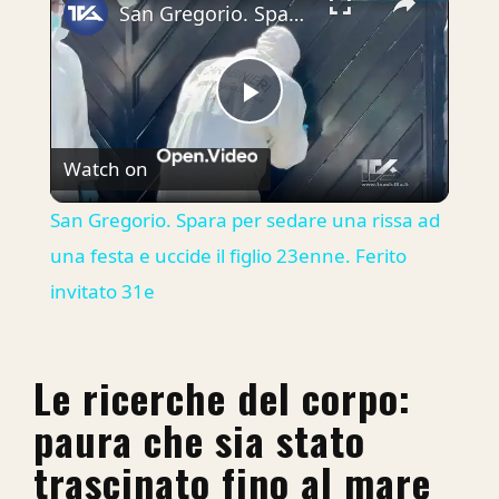
San Gregorio. Spara per sedare una rissa ad una festa e uccide il figlio 23enne. Ferito invitato 31e
Play
Watch on
Video
San Gregorio. Spara per sedare una rissa ad
una festa e uccide il figlio 23enne. Ferito
invitato 31e
Le ricerche del corpo:
paura che sia stato
trascinato fino al mare