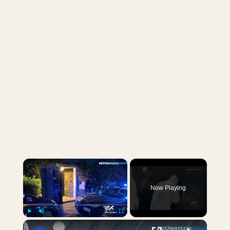
×
Now Playing
×
Play
Unmute
Fullscreen