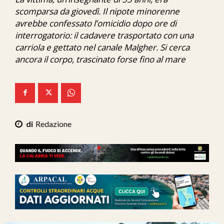
Ita-Mondo
scomparsa da giovedì. Il nipote minorenne
avrebbe confessato l’omicidio dopo ore di
C7 Play
interrogatorio: il cadavere trasportato con una
carriola e gettato nel canale Malgher. Si cerca
We Calabria
ancora il corpo, trascinato forse fino al mare
Mix Zone
Redazione