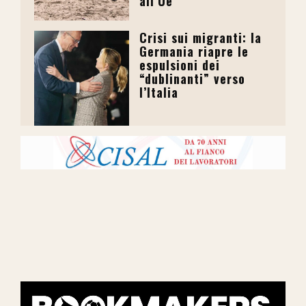
all’Ue
Crisi sui migranti: la
Germania riapre le
espulsioni dei
“dublinanti” verso
l’Italia