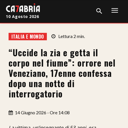
10 Agosto 2026
Home
ITALIA E MONDO
Lettura
2
min.
Cronaca
“Uccide la zia e getta il
Giudiziaria
corpo nel fiume”: orrore nel
Politica
Veneziano, 17enne confessa
dopo una notte di
Sport
interrogatorio
Attualità
Sanità
14 Giugno 2026 - Ore 14:08
Economia
La vittima, un’insegnante di 53 anni, era