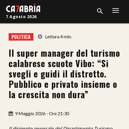
7 Agosto 2026
Home
POLITICA
Lettura
4
min.
Cronaca
Il super manager del turismo
Giudiziaria
calabrese scuote Vibo: “Si
Politica
svegli e guidi il distretto.
Pubblico e privato insieme o
Sport
la crescita non dura”
Attualità
Sanità
9 Maggio 2026 - Ore 21:30
Economia
Il dirigente generale del Dipartimento Turismo