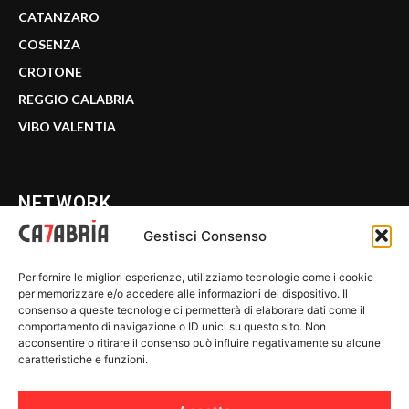
CATANZARO
COSENZA
CROTONE
REGGIO CALABRIA
VIBO VALENTIA
NETWORK
Gestisci Consenso
CALABRIA 7
Per fornire le migliori esperienze, utilizziamo tecnologie come i cookie
WE CALABRIA
per memorizzare e/o accedere alle informazioni del dispositivo. Il
consenso a queste tecnologie ci permetterà di elaborare dati come il
C7 PLAY
comportamento di navigazione o ID unici su questo sito. Non
acconsentire o ritirare il consenso può influire negativamente su alcune
MIX ZONE
caratteristiche e funzioni.
INSIDER 24