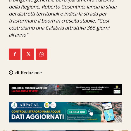
Ita-Mondo
della Regione, Roberto Cosentino, lancia la sfida
dei distretti territoriali e indica la strada per
C7 Play
trasformare il boom in crescita stabile: "Così
costruiamo una Calabria attrattiva 365 giorni
We Calabria
all’anno"
Mix Zone
Redazione