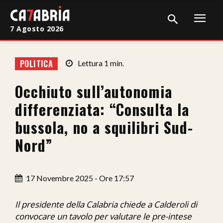
7 Agosto 2026
Home
POLITICA
Lettura
1
min.
Cronaca
Occhiuto sull’autonomia
Giudiziaria
differenziata: “Consulta la
Politica
bussola, no a squilibri Sud-
Nord”
Sport
Attualità
17 Novembre 2025 - Ore 17:57
Sanità
Il presidente della Calabria chiede a Calderoli di
Economia
convocare un tavolo per valutare le pre-intese