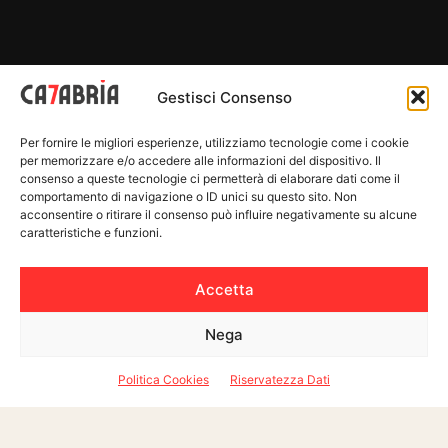
×
Gestisci Consenso
Now Playing
Per fornire le migliori esperienze, utilizziamo tecnologie come i cookie
per memorizzare e/o accedere alle informazioni del dispositivo. Il
consenso a queste tecnologie ci permetterà di elaborare dati come il
comportamento di navigazione o ID unici su questo sito. Non
×
Unmute
acconsentire o ritirare il consenso può influire negativamente su alcune
Adrano. Conferita cittadinanza italiana a bracciante agricolo indiano
caratteristiche e funzioni.
Accetta
Play
Nega
Watch on
Video
Politica Cookies
Riservatezza Dati
Adrano. Conferita cittadinanza italiana a bracciante
agricolo indiano