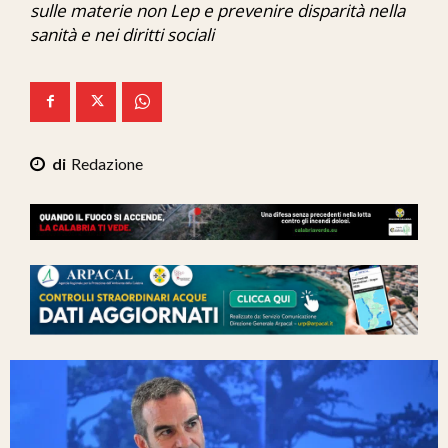
sulle materie non Lep e prevenire disparità nella
Ita-Mondo
sanità e nei diritti sociali
C7 Play
We Calabria
Mix Zone
Redazione