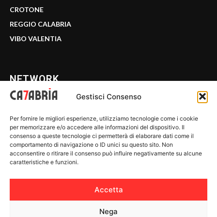
CROTONE
REGGIO CALABRIA
VIBO VALENTIA
NETWORK
Gestisci Consenso
CALABRIA 7
Per fornire le migliori esperienze, utilizziamo tecnologie come i cookie
WE CALABRIA
per memorizzare e/o accedere alle informazioni del dispositivo. Il
consenso a queste tecnologie ci permetterà di elaborare dati come il
C7 PLAY
comportamento di navigazione o ID unici su questo sito. Non
acconsentire o ritirare il consenso può influire negativamente su alcune
MIX ZONE
caratteristiche e funzioni.
INSIDER 24
Accetta
Nega