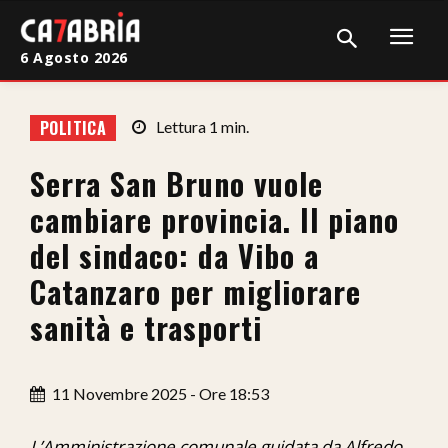
6 Agosto 2026
Home
POLITICA
Lettura
1
min.
Cronaca
Serra San Bruno vuole
Giudiziaria
cambiare provincia. Il piano
Politica
del sindaco: da Vibo a
Catanzaro per migliorare
Sport
sanità e trasporti
Attualità
Sanità
11 Novembre 2025 - Ore 18:53
Economia
L’Amministrazione comunale guidata da Alfredo