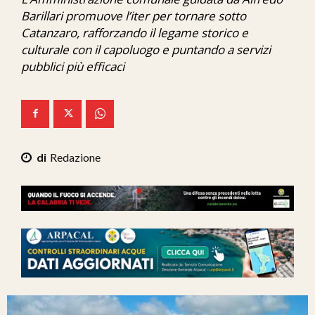
Ita-Mondo
Barillari promuove l’iter per tornare sotto
Catanzaro, rafforzando il legame storico e
C7 Play
culturale con il capoluogo e puntando a servizi
pubblici più efficaci
We Calabria
Mix Zone
Redazione