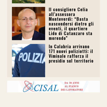
Il consigliere Celia
all’assessora
Monteverdi: “Basta
nascondersi dietro gli
eventi, il quartiere
Lido di Catanzaro sta
morendo”
In Calabria arrivano
171 nuovi poliziotti: il
Viminale rafforza il
presidio sul territorio