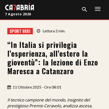
7 Agosto 2026
Home
SPORT VARI
Lettura
2
min.
Cronaca
“In Italia si privilegia
Giudiziaria
l’esperienza, all’estero la
Politica
gioventù”: la lezione di Enzo
Maresca a Catanzaro
Sport
Attualità
11 Ottobre 2025 - Ore 08:01
Sanità
Il tecnico campione del mondo, insignito del
Economia
prestigioso Premio Ceravolo, analizza ascesa,