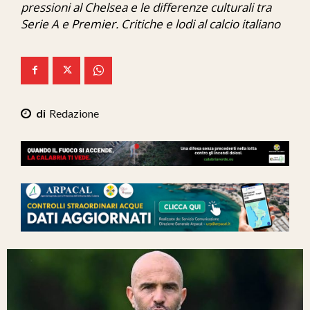
pressioni al Chelsea e le differenze culturali tra
Ita-Mondo
Serie A e Premier. Critiche e lodi al calcio italiano
C7 Play
We Calabria
Mix Zone
Redazione