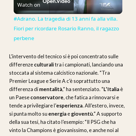
Watch on
Video
#Adrano. La tragedia di 13 anni fa alla villa.
Fiori per ricordare Rosario Ranno, il ragazzo
perbene
L’intervento del tecnico si è poi concentrato sulle
differenze
culturali
tra i campionati, lanciando una
stoccata al sistema calcistico nazionale. “Tra
Premier League e Serie A c’è soprattutto una
differenza di
mentalità
,” ha sentenziato. “
L’Italia
è
un Paese
conservatore
, che fatica a rinnovarsi e
tende a privilegiare l’
esperienza
. All’estero, invece,
si punta molto su
energia
e
gioventù
.” A supporto
della sua tesi, ha citato l’esempio: “Il PSG che ha
vinto la Champions è giovanissimo, e anche noi al