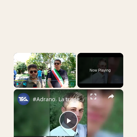
×
Now Playing
×
Play
Unmute
Fullscreen
#Adrano. La tragedia di 13 anni fa alla villa. Fiori per ricordare Rosario Ranno, il ragazzo perbene
Play