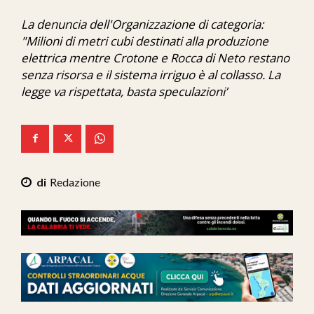
Ita-Mondo
La denuncia dell'Organizzazione di categoria:
"Milioni di metri cubi destinati alla produzione
C7 Play
elettrica mentre Crotone e Rocca di Neto restano
We Calabria
senza risorsa e il sistema irriguo è al collasso. La
legge va rispettata, basta speculazioni’
Mix Zone
Redazione