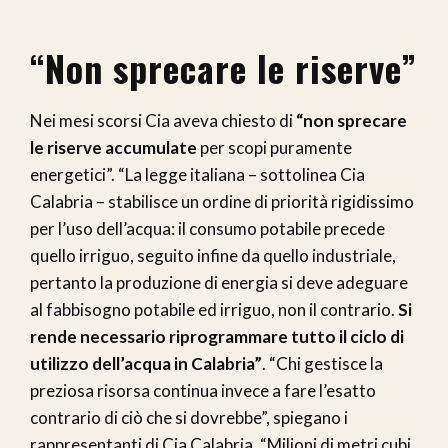
“Non sprecare le riserve”
Nei mesi scorsi Cia aveva chiesto di
“non sprecare
le riserve accumulate
per scopi puramente
energetici”. “La legge italiana – sottolinea Cia
Calabria – stabilisce un ordine di priorità rigidissimo
per l’uso dell’acqua: il consumo potabile precede
quello irriguo, seguito infine da quello industriale,
pertanto la produzione di energia si deve adeguare
al fabbisogno potabile ed irriguo, non il contrario.
Si
rende necessario riprogrammare tutto il ciclo di
utilizzo dell’acqua in Calabria”
. “Chi gestisce la
preziosa risorsa continua invece a fare l’esatto
contrario di ciò che si dovrebbe”, spiegano i
rappresentanti di Cia Calabria. “Milioni di metri cubi