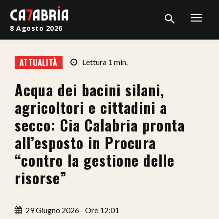
8 Agosto 2026
Home
ATTUALITÀ
Lettura
1
min.
Cronaca
Acqua dei bacini silani,
Giudiziaria
agricoltori e cittadini a
Politica
secco: Cia Calabria pronta
all’esposto in Procura
Sport
“contro la gestione delle
Attualità
risorse”
Sanità
Economia
29 Giugno 2026 - Ore 12:01