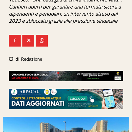
Ita-Mondo
Cantieri aperti per garantire una fermata sicura a
dipendenti e pendolari: un intervento atteso dal
C7 Play
2023 e sbloccato grazie alla pressione sindacale
We Calabria
Mix Zone
Redazione