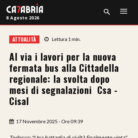
8 Agosto 2026
Home
ATTUALITÀ
Lettura
1
min.
Cronaca
Al via i lavori per la nuova
Giudiziaria
fermata bus alla Cittadella
Politica
regionale: la svolta dopo
mesi di segnalazioni Csa -
Sport
Cisal
Attualità
Sanità
17 Novembre 2025 - Ore 09:39
Economia
Tedesco: “Una battaglia di civiltà finalmente vinta”.