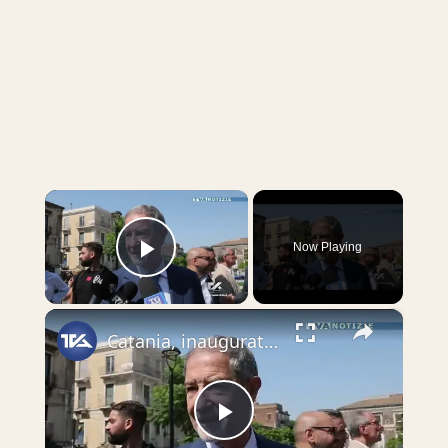
×
Now Playing
Play Video
×
Catania, inaugurata la nuova piazza nell’area degli ex ospedali Santa Marta e Villermosa
Play