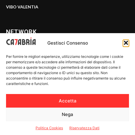
VIBO VALENTIA
NETWORK
Gestisci Consenso
CALABRIA 7
Per fornire le migliori esperienze, utilizziamo tecnologie come i cookie
WE CALABRIA
per memorizzare e/o accedere alle informazioni del dispositivo. Il
consenso a queste tecnologie ci permetterà di elaborare dati come il
C7 PLAY
comportamento di navigazione o ID unici su questo sito. Non
acconsentire o ritirare il consenso può influire negativamente su alcune
MIX ZONE
caratteristiche e funzioni.
INSIDER 24
Accetta
Nega
© 2026 Calabria 7 - Riproduzione riservata.
Politica Cookies
Riservatezza Dati
Riservatezza Dati
-
Politica Cookies
-
Disclaimer