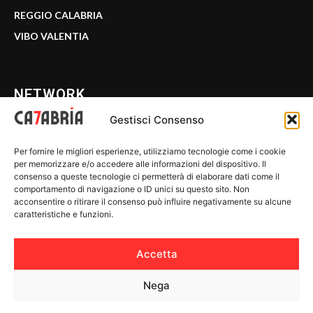
REGGIO CALABRIA
VIBO VALENTIA
NETWORK
Gestisci Consenso
CALABRIA 7
Per fornire le migliori esperienze, utilizziamo tecnologie come i cookie
WE CALABRIA
per memorizzare e/o accedere alle informazioni del dispositivo. Il
consenso a queste tecnologie ci permetterà di elaborare dati come il
C7 PLAY
comportamento di navigazione o ID unici su questo sito. Non
acconsentire o ritirare il consenso può influire negativamente su alcune
MIX ZONE
caratteristiche e funzioni.
INSIDER 24
Accetta
Nega
© 2026 Calabria 7 - Riproduzione riservata.