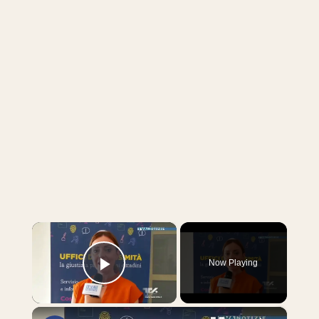
×
Now Playing
Play Video
×