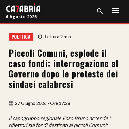
6 Agosto 2026
Home
POLITICA
Lettura
2
min.
Cronaca
Piccoli Comuni, esplode il
Giudiziaria
caso fondi: interrogazione al
Politica
Governo dopo le proteste dei
sindaci calabresi
Sport
Attualità
27 Giugno 2026 - Ore 17:28
Sanità
Il capogruppo regionale Enzo Bruno accende i
Economia
riflettori sui fondi destinati ai piccoli Comuni: