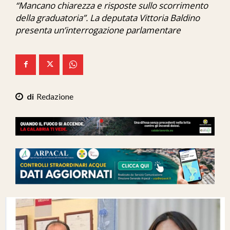
“Mancano chiarezza e risposte sullo scorrimento
Ita-Mondo
della graduatoria”. La deputata Vittoria Baldino
presenta un’interrogazione parlamentare
C7 Play
We Calabria
Mix Zone
Redazione