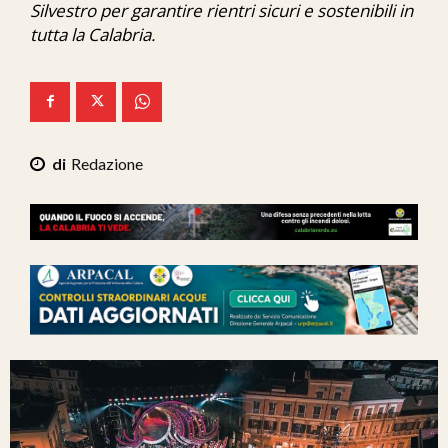
Silvestro per garantire rientri sicuri e sostenibili in
Ita-Mondo
tutta la Calabria.
C7 Play
We Calabria
Mix Zone
Redazione