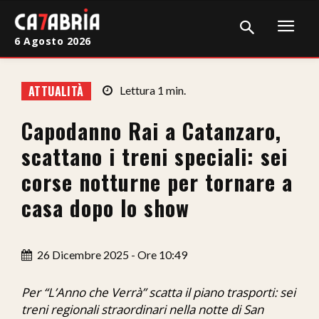
6 Agosto 2026
Home
ATTUALITÀ
Lettura
1
min.
Cronaca
Capodanno Rai a Catanzaro,
Giudiziaria
scattano i treni speciali: sei
Politica
corse notturne per tornare a
casa dopo lo show
Sport
Attualità
26 Dicembre 2025 - Ore 10:49
Sanità
Per “L’Anno che Verrà” scatta il piano trasporti: sei
Economia
treni regionali straordinari nella notte di San