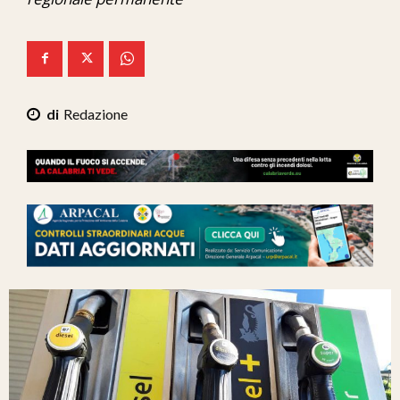
Ita-Mondo
C7 Play
We Calabria
Redazione
Mix Zone