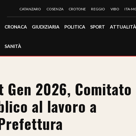
CATANZARO
COSENZA
CROTONE
REGGIO
VIBO
ITA-
CRONACA
GIUDIZIARIA
POLITICA
SPORT
ATTUALIT
SANITÀ
xt Gen 2026, Comitato
blico al lavoro a
 Prefettura