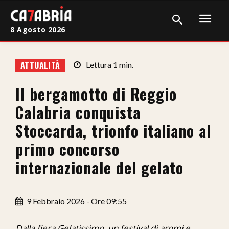
8 Agosto 2026
Home
ATTUALITÀ
Lettura
1
min.
Cronaca
Il bergamotto di Reggio
Giudiziaria
Calabria conquista
Politica
Stoccarda, trionfo italiano al
primo concorso
Sport
internazionale del gelato
Attualità
Sanità
9 Febbraio 2026 - Ore 09:55
Economia
Dalla fiera Gelatissimo, un festival di aromi e