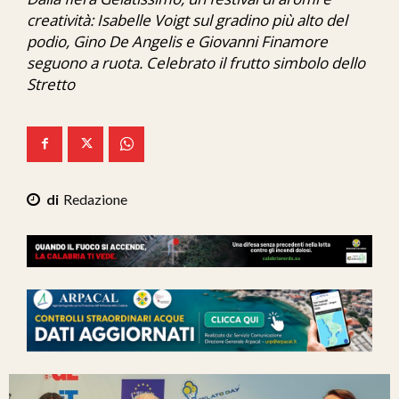
Ita-Mondo
creatività: Isabelle Voigt sul gradino più alto del
podio, Gino De Angelis e Giovanni Finamore
C7 Play
seguono a ruota. Celebrato il frutto simbolo dello
Stretto
We Calabria
Mix Zone
Redazione