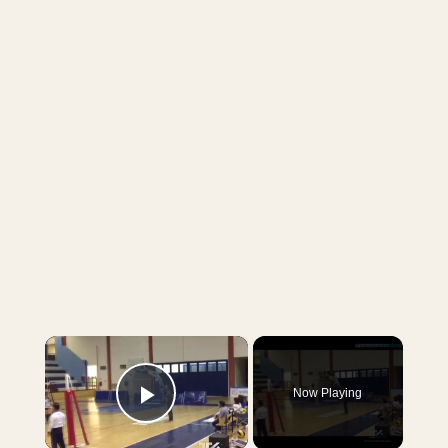
×
Now Playing
Play Video