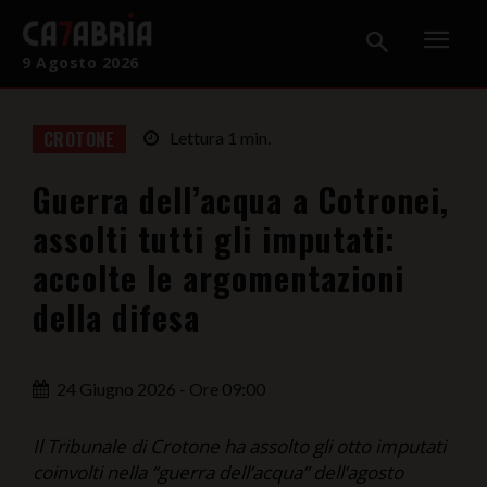
9 Agosto 2026
Home
CROTONE
Lettura
1
min.
Cronaca
Guerra dell’acqua a Cotronei,
Giudiziaria
assolti tutti gli imputati:
Politica
accolte le argomentazioni
della difesa
Sport
Attualità
24 Giugno 2026 - Ore 09:00
Sanità
Il Tribunale di Crotone ha assolto gli otto imputati
Economia
coinvolti nella “guerra dell’acqua” dell’agosto