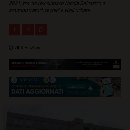
2021, tra cui l’ex sindaco Nicola Belcastro e
Ita-Mondo
amministratori, tecnici e vigili urbani
C7 Play
We Calabria
Mix Zone
Redazione