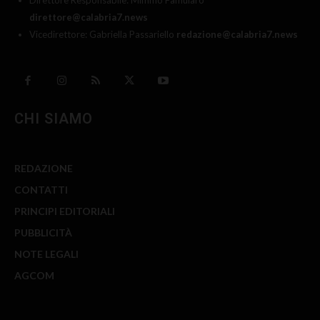
Direttore Responsabile: Mimmo Famularo
direttore@calabria7.news
Vicedirettore: Gabriella Passariello
redazione@calabria7.news
CHI SIAMO
REDAZIONE
CONTATTI
PRINCIPI EDITORIALI
PUBBLICITÀ
NOTE LEGALI
AGCOM