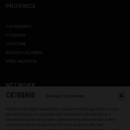
PROVINCE
CATANZARO
COSENZA
CROTONE
REGGIO CALABRIA
VIBO VALENTIA
NETWORK
Gestisci Consenso
CALABRIA 7
Per fornire le migliori esperienze, utilizziamo tecnologie come i cookie
WE CALABRIA
per memorizzare e/o accedere alle informazioni del dispositivo. Il
consenso a queste tecnologie ci permetterà di elaborare dati come il
C7 PLAY
comportamento di navigazione o ID unici su questo sito. Non
acconsentire o ritirare il consenso può influire negativamente su alcune