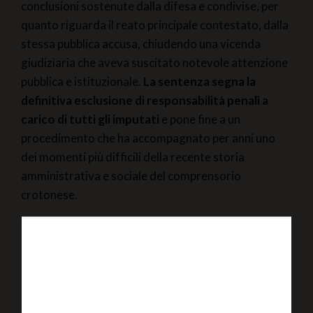
conclusioni sostenute dalla difesa e condivise, per
quanto riguarda il reato principale contestato, dalla
stessa pubblica accusa, chiudendo una vicenda
giudiziaria che aveva suscitato notevole attenzione
pubblica e istituzionale.
La sentenza segna la
definitiva esclusione di responsabilità penali a
carico di tutti gli imputati
e pone fine a un
procedimento che ha accompagnato per anni uno
dei momenti più difficili della recente storia
amministrativa e sociale del comprensorio
crotonese.