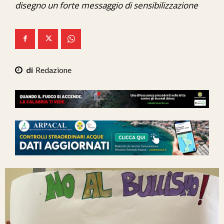
disegno un forte messaggio di sensibilizzazione
Ita-Mondo
C7 Play
We Calabria
Redazione
Mix Zone