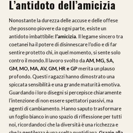
L’antidoto dell’amicizia
Nonostante la durezza delle accuse e delle offese
che possono piovere da ogni parte, esiste un
antidoto imbattibile:
l’amicizia
. Il legame sincero tra
coetanei ha il potere di disinnescare l’odio e di far
sentire protetto chi, in quel momento, si sente solo
contro il mondo.Il lavoro svolto da
AM, MG, SA,
GM, MO, MA, AV, GM, HR e GP
merita un plauso
profondo. Questi ragazzi hanno dimostrato una
spiccata sensibilità e una grande maturità emotiva.
Guardando i loro disegni si percepisce chiaramente
l’intenzione di non essere spettatori passivi, ma
agenti di cambiamento. Hanno saputo trasformare
un foglio bianco in uno spazio di riflessione per tutti
noi, ricordandoci che la diversità è una ricchezza e
che la gentilezza è una scelta quotidiana.
Grazie alla