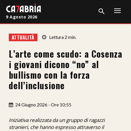
9 Agosto 2026
Home
ATTUALITÀ
Lettura
2
min.
Cronaca
L’arte come scudo: a Cosenza
Giudiziaria
i giovani dicono “no” al
Politica
bullismo con la forza
dell’inclusione
Sport
Attualità
24 Giugno 2026 - Ore 10:55
Sanità
Iniziativa realizzata da un gruppo di ragazzi
Economia
stranieri, che hanno espresso attraverso il