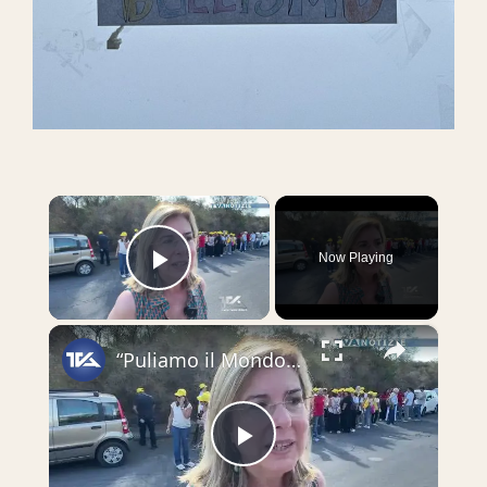
×
Now Playing
Play Video
×
“Puliamo il Mondo” a Camporotondo Etneo con gli studenti della Vittorini
Play