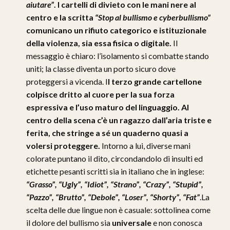
aiutare”
. I cartelli di divieto con le mani nere al
centro e la scritta
“Stop al bullismo e cyberbullismo”
comunicano un rifiuto categorico e istituzionale
della violenza, sia essa fisica o digitale.
Il
messaggio è chiaro: l’isolamento si combatte stando
uniti; la classe diventa un porto sicuro dove
proteggersi a vicenda. I
l terzo grande cartellone
colpisce dritto al cuore per la sua forza
espressiva e l’uso maturo del linguaggio. Al
centro della scena c’è un ragazzo dall’aria triste e
ferita, che stringe a sé un quaderno quasi a
volersi proteggere.
Intorno a lui, diverse mani
colorate puntano il dito, circondandolo di insulti ed
etichette pesanti scritti sia in italiano che in inglese:
“Grasso”, “Ugly”, “Idiot”, “Strano”, “Crazy”, “Stupid”,
“Pazzo”, “Brutto”, “Debole”, “Loser”, “Shorty”, “Fat”
.La
scelta delle due lingue non è casuale: sottolinea come
il dolore del bullismo sia
universale
e non conosca