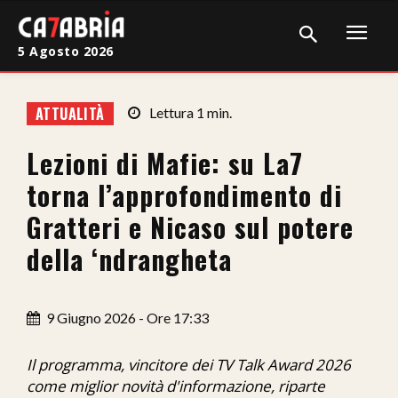
5 Agosto 2026
Home
ATTUALITÀ
Lettura
1
min.
Cronaca
Lezioni di Mafie: su La7
Giudiziaria
torna l’approfondimento di
Politica
Gratteri e Nicaso sul potere
della ‘ndrangheta
Sport
Attualità
9 Giugno 2026 - Ore 17:33
Sanità
Il programma, vincitore dei TV Talk Award 2026
Economia
come miglior novità d'informazione, riparte