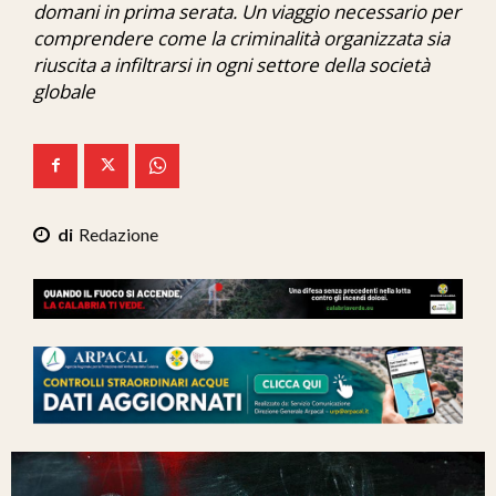
domani in prima serata. Un viaggio necessario per
Ita-Mondo
comprendere come la criminalità organizzata sia
riuscita a infiltrarsi in ogni settore della società
C7 Play
globale
We Calabria
Mix Zone
Redazione