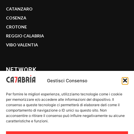
CATANZARO
COSENZA
CROTONE
REGGIO CALABRIA
VIBO VALENTIA
NETWORK
Gestisci Consenso
CALABRIA 7
Per fornire le migliori esperienze, utilizziamo tecnologie come i cookie
WE CALABRIA
per memorizzare e/o accedere alle informazioni del dispositivo. Il
consenso a queste tecnologie ci permetterà di elaborare dati come il
C7 PLAY
comportamento di navigazione o ID unici su questo sito. Non
acconsentire o ritirare il consenso può influire negativamente su alcune
MIX ZONE
caratteristiche e funzioni.
INSIDER 24