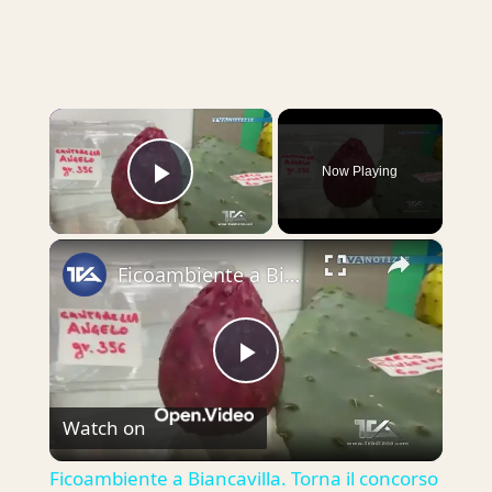
×
Now Playing
Play Video
×
Ficoambiente a Biancavilla. Torna il concorso "Chi lo porta più grosso, chi ce l'ha più lunga".
Play
Watch on
Video
Ficoambiente a Biancavilla. Torna il concorso