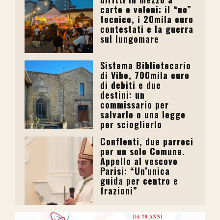
carte e veleni: il “no”
tecnico, i 20mila euro
contestati e la guerra
sul lungomare
Sistema Bibliotecario
di Vibo, 700mila euro
di debiti e due
destini: un
commissario per
salvarlo o una legge
per scioglierlo
Conflenti, due parroci
per un solo Comune.
Appello al vescovo
Parisi: “Un’unica
guida per centro e
frazioni”