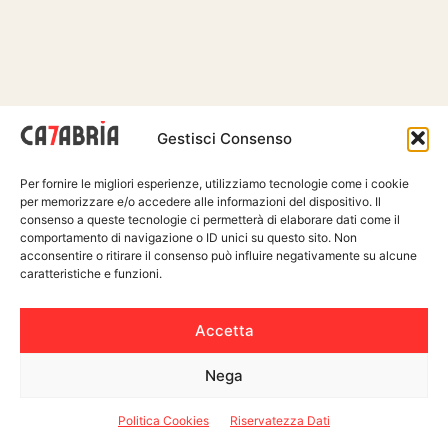
A pesare sul dato sono soprattutto due aree. Da un
Gestisci Consenso
lato il territorio di
Reggio Calabria città
, dove
diversi tratti del lungomare, dal
Circolo Nautico
al
Per fornire le migliori esperienze, utilizziamo tecnologie come i cookie
per memorizzare e/o accedere alle informazioni del dispositivo. Il
Lido Comunale
fino a
Pellaro
e
Ravagnese
,
consenso a queste tecnologie ci permetterà di elaborare dati come il
risultano classificati “scarsi”, con altri punti come
comportamento di navigazione o ID unici su questo sito. Non
acconsentire o ritirare il consenso può influire negativamente su alcune
Gallico-Fata Morgana e Gallico-Lido Mimmo
caratteristiche e funzioni.
retrocessi in classe “sufficiente”. Dall’altro lato il
comune di
Gioia Tauro
, dove ben quattro punti di
Accetta
campionamento, tra cui quelli denominati
“Sidac”
e
“200 m Petrace”
, risultano in classe scarsa, con il
Nega
primo che peggiora ulteriormente passando da
Politica Cookies
Riservatezza Dati
sufficiente a scarsa.