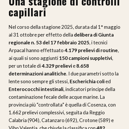
Una stagione di controlli
capillari
Nel corso della stagione 2025, durata dal 1° maggio
al 31 ottobre per effetto della
delibera di Giunta
regionale n. 53 del 17 febbraio 2025
, i tecnici
Arpacal hanno effettuato
4.179 prelievi di routine
,
ai quali si sono aggiunti
150 campioni suppletivi
,
per un totale di
4.329 prelievi
e
8.658
determinazioni analitiche
. I due parametri sotto la
lente sono sempre gli stessi,
Escherichia coli
ed
Enterococchi intestinali
, indicatori principe della
contaminazione fecale delle acque marine. La
provincia più “controllata” è quella di Cosenza, con
1.662 prelievi complessivi, seguita da Reggio
Calabria (904), Catanzaro (692), Crotone (589) e
Vibo Valentia, che chiude la classifica con
482