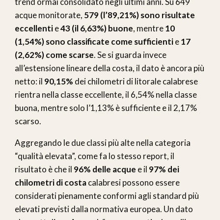
trend ormai consolidato negli ultimi anni. Su 649
acque monitorate,
579 (l’89,21%) sono risultate
eccellenti
e
43 (il 6,63%) buone
, mentre
10
(1,54%) sono classificate come sufficienti
e
17
(2,62%) come scarse
. Se si guarda invece
all’estensione lineare della costa, il dato è ancora più
netto: il
90,15%
dei chilometri di litorale calabrese
rientra nella classe eccellente, il 6,54% nella classe
buona, mentre solo l’1,13% è sufficiente e il 2,17%
scarso.
Aggregando le due classi più alte nella categoria
“qualità elevata”, come fa lo stesso report, il
risultato è che il
96% delle acque
e il
97% dei
chilometri di costa
calabresi possono essere
considerati pienamente conformi agli standard più
elevati previsti dalla normativa europea. Un dato