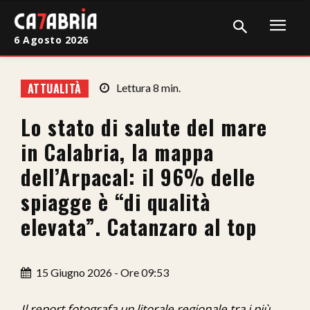
6 Agosto 2026
Home
ATTUALITÀ
Lettura
8
min.
Cronaca
Lo stato di salute del mare
Giudiziaria
in Calabria, la mappa
Politica
dell’Arpacal: il 96% delle
spiagge è “di qualità
Sport
elevata”. Catanzaro al top
Attualità
Sanità
15 Giugno 2026 - Ore 09:53
Economia
Il report fotografa un litorale regionale tra i più