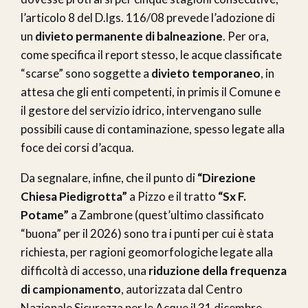
l’articolo 8 del D.lgs. 116/08 prevede l’adozione di
un
divieto permanente di balneazione
. Per ora,
come specifica il report stesso, le acque classificate
“scarse” sono soggette a
divieto temporaneo
, in
attesa che gli enti competenti, in primis il Comune e
il gestore del servizio idrico, intervengano sulle
possibili cause di contaminazione, spesso legate alla
foce dei corsi d’acqua.
Da segnalare, infine, che il punto di
“Direzione
Chiesa Piedigrotta”
a Pizzo e il tratto
“Sx F.
Potame”
a Zambrone (quest’ultimo classificato
“buona” per il 2026) sono tra i punti per cui è stata
richiesta, per ragioni geomorfologiche legate alla
difficoltà di accesso, una
riduzione della frequenza
di campionamento
, autorizzata dal Centro
Nazionale Sicurezza per le Acque il 31 dicembre