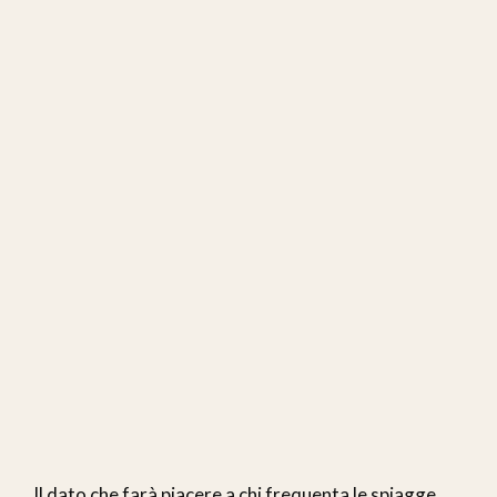
Il dato che farà piacere a chi frequenta le spiagge