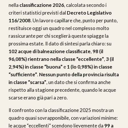
nella
classificazione 2026
, calcolata secondo i
criteri statistici previsti dal
Decreto Legislativo
116/2008
. Un lavoro capillare che, punto per punto,
restituisce oggi un quadro nel complesso molto
rassicurante per chi sceglierà queste spiagge la
prossima estate. Il dato di sintesi parla chiaro: su
102 acque di balneazione classificate
,
98 (il
96,08%) rientrano nella classe “eccellente”
,
3 (il
2,94%) in classe “buona”
e
1 (lo 0,98%) in classe
“sufficiente”
.
Nessun punto della provincia risulta
in classe “scarsa”
, un dato che si confirma anche
rispetto alla stagione precedente, quando le acque
scarse erano già pari a zero.
Il confronto con la classificazione 2025 mostra un
quadro quasi sovrapponibile, con variazioni minime:
le acque “eccellenti” scendono lievemente da
99 a