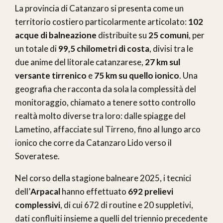
La provincia di Catanzaro si presenta come un
territorio costiero particolarmente articolato:
102
acque di balneazione
distribuite su
25 comuni
, per
un totale di
99,5 chilometri di costa
, divisi tra le
due anime del litorale catanzarese,
27 km sul
versante tirrenico
e
75 km su quello ionico
. Una
geografia che racconta da sola la complessità del
monitoraggio, chiamato a tenere sotto controllo
realtà molto diverse tra loro: dalle spiagge del
Lametino, affacciate sul Tirreno, fino al lungo arco
ionico che corre da Catanzaro Lido verso il
Soveratese.
Nel corso della stagione balneare 2025, i tecnici
dell’
Arpacal
hanno effettuato
692 prelievi
complessivi
, di cui 672 di routine e 20 suppletivi,
dati confluiti insieme a quelli del triennio precedente