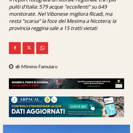
Ita-Mondo
puliti d'Italia: 579 acque "eccellenti" su 649
monitorate. Nel Vibonese migliora Ricadi, ma
C7 Play
resta "scarsa" la foce del Mesima a Nicotera; la
provincia reggina sale a 15 tratti vietati
We Calabria
Mix Zone
Mimmo Famularo