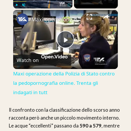
×
Play
Unmute
Fullscreen
Maxi operazione della Polizia di Stato contro la pedopornografia online. Trenta gli indagati in tutt
Play
Watch on
Video
Maxi operazione della Polizia di Stato contro
la pedopornografia online. Trenta gli
indagati in tutt
Il confronto con la classificazione dello scorso anno
racconta però anche un piccolo movimento interno.
Le acque “eccellenti” passano da
590 a 579
, mentre