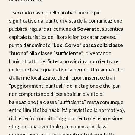
Il secondo caso, quello probabilmente più
significativo dal punto di vista della comunicazione
pubblica, riguarda il comune di
Soverato
, autentica
capitale turistica del litorale ionico catanzarese. Il
punto denominato
“Loc. Corvo”
passa dalla classe
“buona” alla classe “sufficiente”
, diventando
l’unico tratto dell’intera provincia a non rientrare
nelle due fasce qualitative superiori. Un campanello
d’allarme localizzato, che il report inserisce tra i
“peggioramenti puntuali” della stagione e che, pur
non comportando di per sé alcun divieto di
balneazione (la classe “sufficiente” resta comunque
entro i limiti di balneabilità previsti dalla normativa),
richiederà un monitoraggio attento nelle prossime
stagioni: una eventuale permanenza in classi
inferiori per periodi prolungati potrebbe infatti