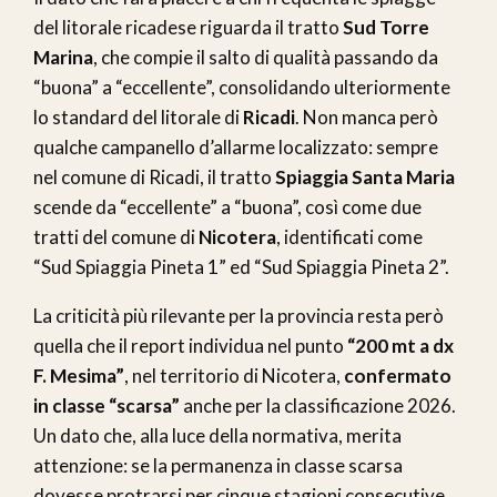
del litorale ricadese riguarda il tratto
Sud Torre
Marina
, che compie il salto di qualità passando da
“buona” a “eccellente”, consolidando ulteriormente
lo standard del litorale di
Ricadi
. Non manca però
qualche campanello d’allarme localizzato: sempre
nel comune di Ricadi, il tratto
Spiaggia Santa Maria
scende da “eccellente” a “buona”, così come due
tratti del comune di
Nicotera
, identificati come
“Sud Spiaggia Pineta 1” ed “Sud Spiaggia Pineta 2”.
La criticità più rilevante per la provincia resta però
quella che il report individua nel punto
“200 mt a dx
F. Mesima”
, nel territorio di Nicotera,
confermato
in classe “scarsa”
anche per la classificazione 2026.
Un dato che, alla luce della normativa, merita
attenzione: se la permanenza in classe scarsa
dovesse protrarsi per cinque stagioni consecutive,