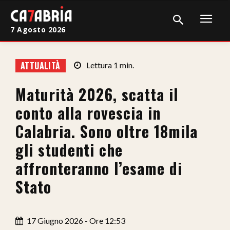
7 Agosto 2026
Home
ATTUALITÀ
Lettura
1
min.
Cronaca
Maturità 2026, scatta il
Giudiziaria
conto alla rovescia in
Politica
Calabria. Sono oltre 18mila
gli studenti che
Sport
affronteranno l’esame di
Attualità
Stato
Sanità
Economia
17 Giugno 2026 - Ore 12:53