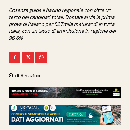
Ita-Mondo
Cosenza guida il bacino regionale con oltre un
terzo dei candidati totali. Domani al via la prima
C7 Play
prova di italiano per 527mila maturandi in tutta
We Calabria
Italia, con un tasso di ammissione in regione del
96,6%
Mix Zone
Redazione