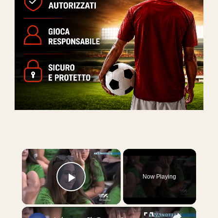
×
Now Playing
Play Video
×