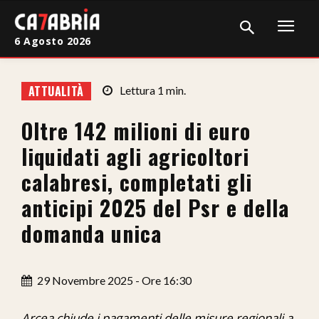
6 Agosto 2026
Home
ATTUALITÀ
Lettura
1
min.
Cronaca
Oltre 142 milioni di euro
Giudiziaria
liquidati agli agricoltori
Politica
calabresi, completati gli
anticipi 2025 del Psr e della
Sport
domanda unica
Attualità
Sanità
29 Novembre 2025 - Ore 16:30
Economia
Arcea chiude i pagamenti delle misure regionali a