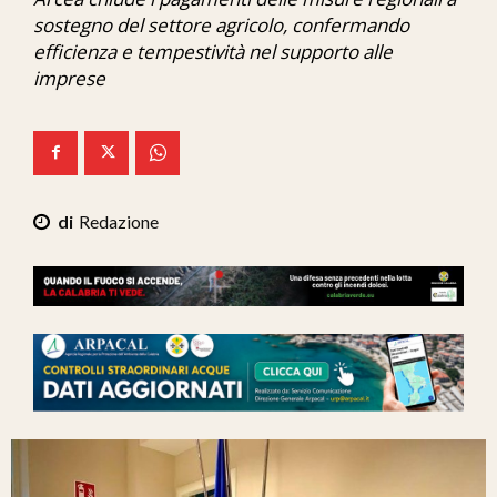
Ita-Mondo
sostegno del settore agricolo, confermando
efficienza e tempestività nel supporto alle
C7 Play
imprese
We Calabria
Mix Zone
Redazione