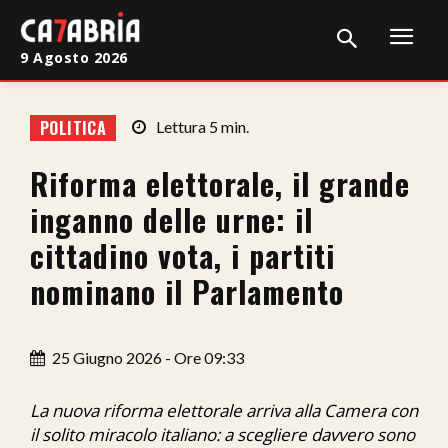
9 Agosto 2026
Home
POLITICA
Lettura
5
min.
Cronaca
Riforma elettorale, il grande
Giudiziaria
inganno delle urne: il
Politica
cittadino vota, i partiti
nominano il Parlamento
Sport
Attualità
25 Giugno 2026 - Ore 09:33
Sanità
La nuova riforma elettorale arriva alla Camera con
Economia
il solito miracolo italiano: a scegliere davvero sono