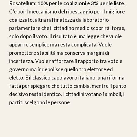
Rosatellum:
10% per le coalizioni
e
3% per le liste
.
C’è poi il meccanismo del ripescaggio per il migliore
coalizzato, altra raffinatezza da laboratorio
parlamentare che il cittadino medio scoprirà, forse,
solo dopo il voto. Il risultato è una legge che vuole
apparire semplice ma resta complicata. Vuole
promettere stabilità ma conserva margini di
incertezza. Vuole rafforzare il rapporto tra voto e
governo ma indebolisce quello tra elettore ed
eletto. È il classico capolavoro italiano: una riforma
fatta per spiegare che tutto cambia, mentre il punto
decisivo resta identico. I cittadini votano i simboli, i
partiti scelgono le persone.