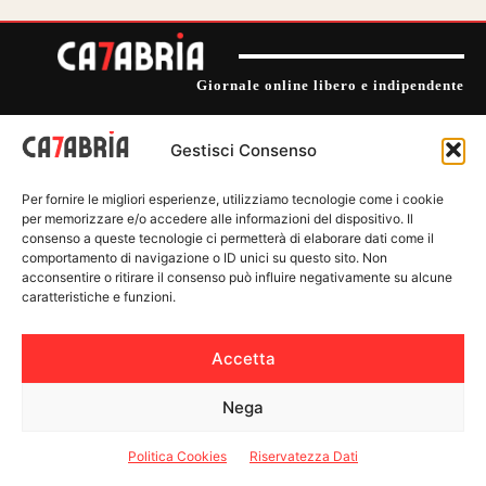
Giornale online libero e indipendente
Gestisci Consenso
Testata giornalistica online registrata al Tribunale di Vibo Valentia.
Registro Stampa n. 1 del 20 gennaio 2025. ROC: 42854.
Per fornire le migliori esperienze, utilizziamo tecnologie come i cookie
per memorizzare e/o accedere alle informazioni del dispositivo. Il
Editore
: C7 Media Srl
consenso a queste tecnologie ci permetterà di elaborare dati come il
P.IVA: 03990090791
comportamento di navigazione o ID unici su questo sito. Non
acconsentire o ritirare il consenso può influire negativamente su alcune
Contatto:
info@calabria7.news
caratteristiche e funzioni.
Direttore Responsabile: Mimmo Famularo
direttore@calabria7.news
Accetta
Vicedirettore: Gabriella Passariello
redazione@calabria7.news
Nega
Politica Cookies
Riservatezza Dati