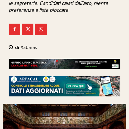
le segreterie. Candidati calati dall’alto, niente
Ita-Mondo
preferenze e liste bloccate
C7 Play
We Calabria
Mix Zone
Xabaras