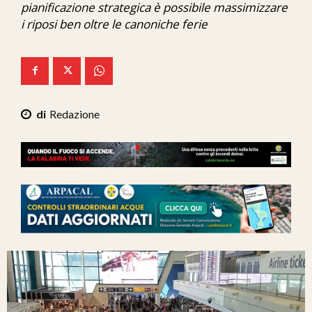
pianificazione strategica è possibile massimizzare
Ita-Mondo
i riposi ben oltre le canoniche ferie
C7 Play
We Calabria
Mix Zone
Redazione