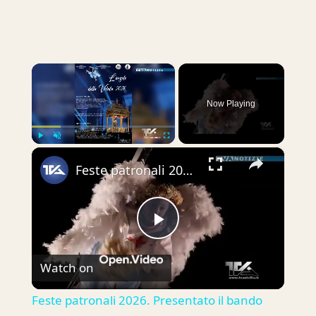
×
Now Playing
×
Play
Unmute
Fullscreen
Feste patronali 2026. Presentato il bando "Angelo della volata 2026"
Play
Watch on
Video
Feste patronali 2026. Presentato il bando