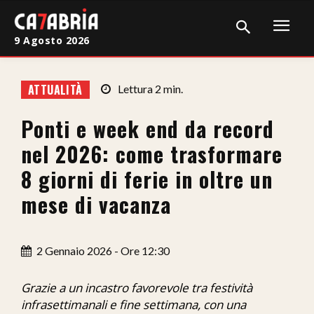
9 Agosto 2026
Home
ATTUALITÀ
Lettura
2
min.
Cronaca
Ponti e week end da record
Giudiziaria
nel 2026: come trasformare
Politica
8 giorni di ferie in oltre un
mese di vacanza
Sport
Attualità
2 Gennaio 2026 - Ore 12:30
Sanità
Grazie a un incastro favorevole tra festività
Economia
infrasettimanali e fine settimana, con una