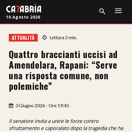
10 Agosto 2026
Home
ATTUALITÀ
Lettura
2
min.
Cronaca
Quattro braccianti uccisi ad
Giudiziaria
Amendolara, Rapani: “Serve
Politica
una risposta comune, non
polemiche”
Sport
Attualità
3 Giugno 2026 - Ore 19:45
Sanità
Il senatore invita a unire le forze contro
Economia
sfruttamento e caporalato dopo la tragedia che ha