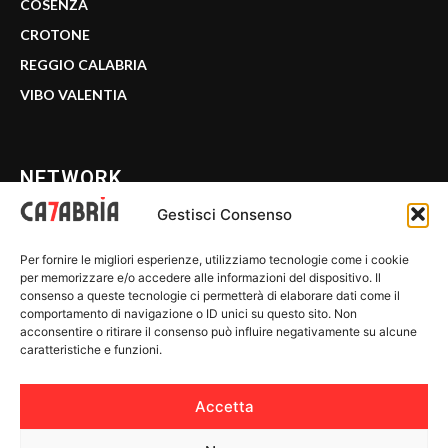
COSENZA
CROTONE
REGGIO CALABRIA
VIBO VALENTIA
NETWORK
Gestisci Consenso
CALABRIA 7
Per fornire le migliori esperienze, utilizziamo tecnologie come i cookie
WE CALABRIA
per memorizzare e/o accedere alle informazioni del dispositivo. Il
consenso a queste tecnologie ci permetterà di elaborare dati come il
C7 PLAY
comportamento di navigazione o ID unici su questo sito. Non
acconsentire o ritirare il consenso può influire negativamente su alcune
MIX ZONE
caratteristiche e funzioni.
INSIDER 24
Accetta