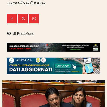
sconvolto la Calabria
Ita-Mondo
C7 Play
We Calabria
Redazione
Mix Zone