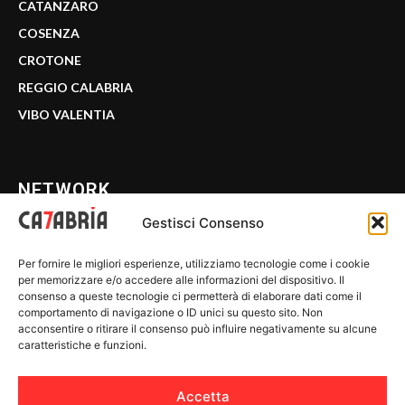
CATANZARO
COSENZA
CROTONE
REGGIO CALABRIA
VIBO VALENTIA
NETWORK
Gestisci Consenso
CALABRIA 7
Per fornire le migliori esperienze, utilizziamo tecnologie come i cookie
WE CALABRIA
per memorizzare e/o accedere alle informazioni del dispositivo. Il
consenso a queste tecnologie ci permetterà di elaborare dati come il
C7 PLAY
comportamento di navigazione o ID unici su questo sito. Non
acconsentire o ritirare il consenso può influire negativamente su alcune
MIX ZONE
caratteristiche e funzioni.
INSIDER 24
Accetta