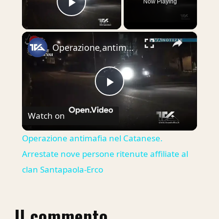
Now Playing
Play Video
×
Operazione antimafia nel Catanese. Arrestate nove persone ritenute affiliate al clan Santapaola-Erco
Play
Watch on
Video
Operazione antimafia nel Catanese.
Arrestate nove persone ritenute affiliate al
clan Santapaola-Erco
Il commento