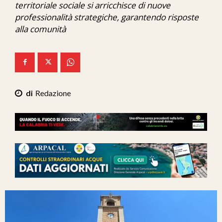
territoriale sociale si arricchisce di nuove
Ita-Mondo
professionalità strategiche, garantendo risposte
alla comunità
C7 Play
We Calabria
Mix Zone
Redazione