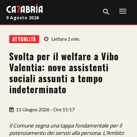
9 Agosto 2026
Home
ATTUALITÀ
Lettura
1
min.
Cronaca
Svolta per il welfare a Vibo
Giudiziaria
Valentia: nove assistenti
Politica
sociali assunti a tempo
indeterminato
Sport
Attualità
11 Giugno 2026 - Ore 15:17
Sanità
Il Comune segna una tappa fondamentale per il
Economia
potenziamento dei servizi alla persona. L’Ambito