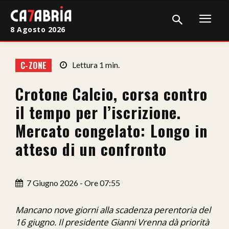
8 Agosto 2026
Home
C-ZONE
Lettura
1
min.
Cronaca
Crotone Calcio, corsa contro
Giudiziaria
il tempo per l’iscrizione.
Politica
Mercato congelato: Longo in
atteso di un confronto
Sport
Attualità
7 Giugno 2026 - Ore 07:55
Sanità
Mancano nove giorni alla scadenza perentoria del
Economia
16 giugno. Il presidente Gianni Vrenna dà priorità