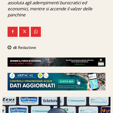
assoluta agli adempimenti burocratici ed
Ita-Mondo
economici, mentre si accende il valzer delle
panchine
C7 Play
We Calabria
Mix Zone
Redazione