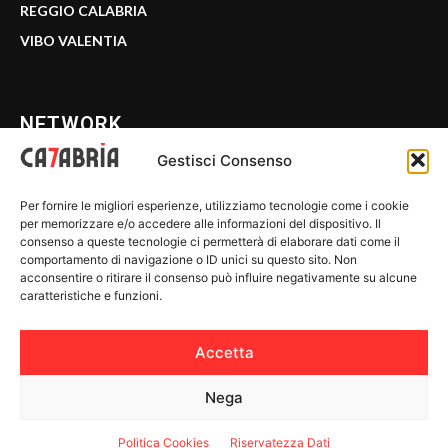
REGGIO CALABRIA
VIBO VALENTIA
NETWORK
Gestisci Consenso
CALABRIA 7
Per fornire le migliori esperienze, utilizziamo tecnologie come i cookie
WE CALABRIA
per memorizzare e/o accedere alle informazioni del dispositivo. Il
consenso a queste tecnologie ci permetterà di elaborare dati come il
C7 PLAY
comportamento di navigazione o ID unici su questo sito. Non
acconsentire o ritirare il consenso può influire negativamente su alcune
MIX ZONE
caratteristiche e funzioni.
INSIDER 24
Accetta
Nega
© 2026 Calabria 7 - Riproduzione riservata.
Politica Cookies
Riservatezza Dati
Riservatezza Dati
-
Politica Cookies
-
Disclaimer