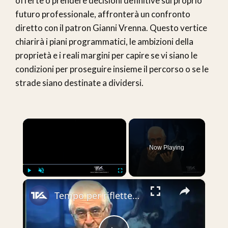
offerte o prendere decisioni definitive sul proprio
futuro professionale, affronterà un confronto
diretto con il patron Gianni Vrenna. Questo vertice
chiarirà i piani programmatici, le ambizioni della
proprietà e i reali margini per capire se vi siano le
condizioni per proseguire insieme il percorso o se le
strade siano destinate a dividersi.
×
Now Playing
×
Play
Unmute
Fullscreen
Tempo per riflettere - puntata 207