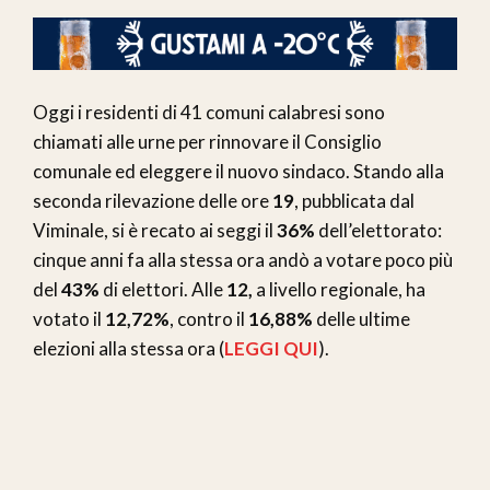
Oggi i residenti di 41 comuni calabresi sono
chiamati alle urne per rinnovare il Consiglio
comunale ed eleggere il nuovo sindaco. Stando alla
seconda rilevazione delle ore
19
, pubblicata dal
Viminale, si è recato ai seggi il
36%
dell’elettorato:
cinque anni fa alla stessa ora andò a votare poco più
del
43%
di elettori. Alle
12,
a livello regionale, ha
votato il
12,72%
, contro il
16,88%
delle ultime
elezioni alla stessa ora (
LEGGI QUI
).