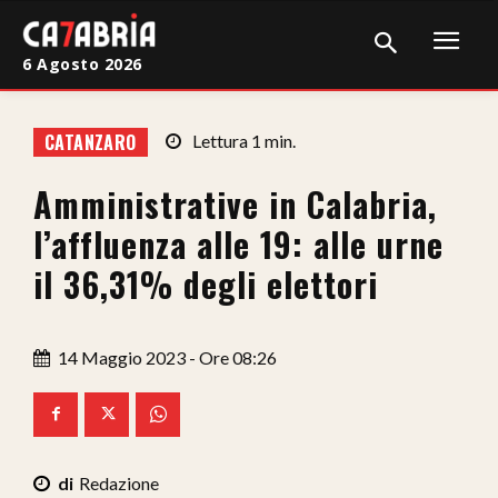
6 Agosto 2026
Home
CATANZARO
Lettura
1
min.
Cronaca
Amministrative in Calabria,
Giudiziaria
l’affluenza alle 19: alle urne
Politica
il 36,31% degli elettori
Sport
14 Maggio 2023 - Ore 08:26
Attualità
Sanità
Economia
Redazione