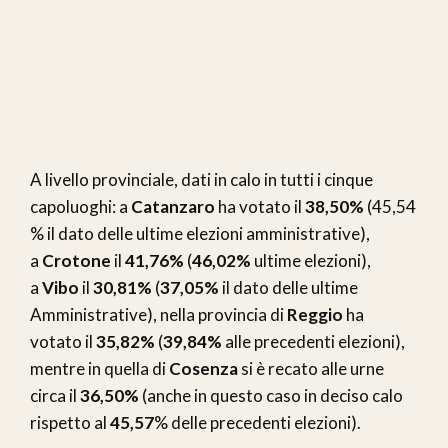
A livello provinciale, dati in calo in tutti i cinque
capoluoghi: a
Catanzaro
ha votato il
38,50%
(45,54
% il dato delle ultime elezioni amministrative),
a
Crotone
il
41,76%
(
46,02%
ultime elezioni),
a
Vibo
il
30,81%
(
37,05%
il dato delle ultime
Amministrative), nella provincia di
Reggio
ha
votato il
35,82%
(
39,84%
alle precedenti elezioni),
mentre in quella di
Cosenza
si è recato alle urne
circa il
36,50%
(anche in questo caso in deciso calo
rispetto al
45,57
% delle precedenti elezioni).