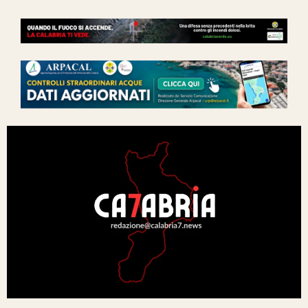
Ita-Mondo
C7 Play
We Calabria
Mix Zone