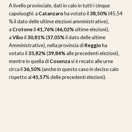
A livello provinciale, dati in calo in tutti i cinque
capoluoghi: a
Catanzaro
ha votato il
38,50%
(45,54
% il dato delle ultime elezioni amministrative),
a
Crotone
il
41,76%
(
46,02%
ultime elezioni),
a
Vibo
il
30,81%
(
37,05%
il dato delle ultime
Amministrative), nella provincia di
Reggio
ha
votato il
35,82%
(
39,84%
alle precedenti elezioni),
mentre in quella di
Cosenza
si è recato alle urne
circa il
36,50%
(anche in questo caso in deciso calo
rispetto al
45,57
% delle precedenti elezioni).