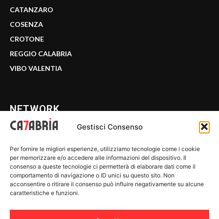
CATANZARO
COSENZA
CROTONE
REGGIO CALABRIA
VIBO VALENTIA
NETWORK
Gestisci Consenso
CALABRIA 7
Per fornire le migliori esperienze, utilizziamo tecnologie come i cookie
WE CALABRIA
per memorizzare e/o accedere alle informazioni del dispositivo. Il
consenso a queste tecnologie ci permetterà di elaborare dati come il
C7 PLAY
comportamento di navigazione o ID unici su questo sito. Non
acconsentire o ritirare il consenso può influire negativamente su alcune
MIX ZONE
caratteristiche e funzioni.
INSIDER 24