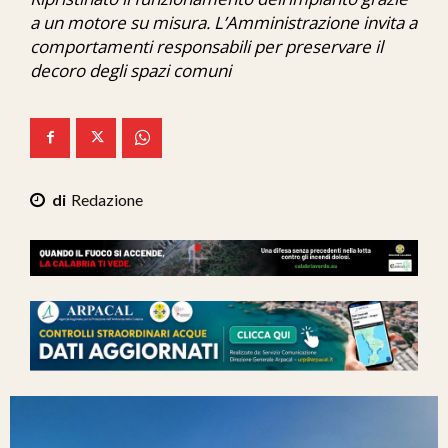
Ita-Mondo
a un motore su misura. L’Amministrazione invita a
comportamenti responsabili per preservare il
C7 Play
decoro degli spazi comuni
We Calabria
Mix Zone
Redazione