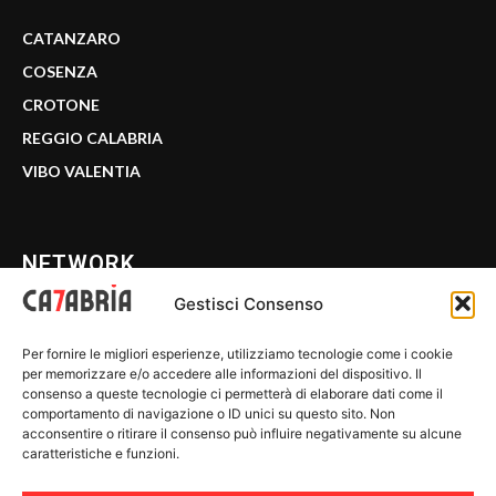
CATANZARO
COSENZA
CROTONE
REGGIO CALABRIA
VIBO VALENTIA
NETWORK
Gestisci Consenso
CALABRIA 7
Per fornire le migliori esperienze, utilizziamo tecnologie come i cookie
WE CALABRIA
per memorizzare e/o accedere alle informazioni del dispositivo. Il
consenso a queste tecnologie ci permetterà di elaborare dati come il
C7 PLAY
comportamento di navigazione o ID unici su questo sito. Non
acconsentire o ritirare il consenso può influire negativamente su alcune
MIX ZONE
caratteristiche e funzioni.
INSIDER 24