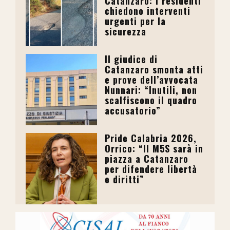
Catanzaro: i residenti
chiedono interventi
urgenti per la
sicurezza
Il giudice di
Catanzaro smonta atti
e prove dell’avvocata
Nunnari: “Inutili, non
scalfiscono il quadro
accusatorio”
Pride Calabria 2026,
Orrico: “Il M5S sarà in
piazza a Catanzaro
per difendere libertà
e diritti”