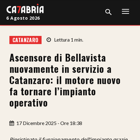
6 Agosto 2026
Home
CATANZARO
Lettura
1
min.
Cronaca
Ascensore di Bellavista
Giudiziaria
nuovamente in servizio a
Politica
Catanzaro: il motore nuovo
fa tornare l’impianto
Sport
operativo
Attualità
Sanità
17 Dicembre 2025 - Ore 18:38
Economia
Ripristinato il funzionamento dell’impianto grazie