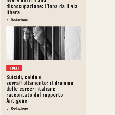
avere diritto alla
disoccupazione: l’Inps da il via
libera
Redazione
I DATI
Suicidi, caldo e
sovraffollamento: il dramma
delle carceri italiane
raccontato dal rapporto
Antigone
Redazione