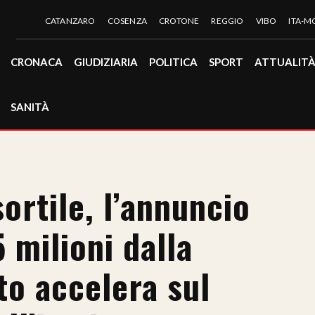
CATANZARO
COSENZA
CROTONE
REGGIO
VIBO
ITA-
CRONACA
GIUDIZIARIA
POLITICA
SPORT
ATTUALIT
SANITÀ
ortile, l’annuncio
 milioni dalla
to accelera sul