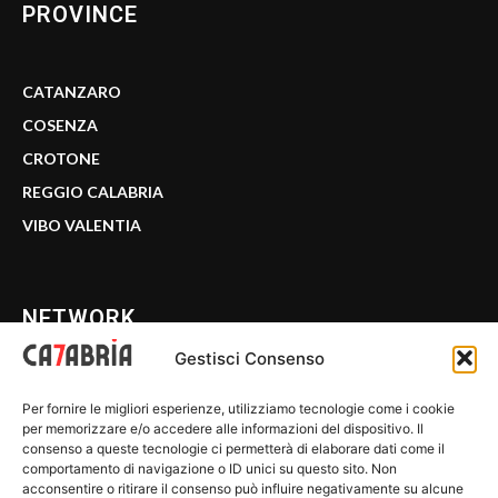
PROVINCE
CATANZARO
COSENZA
CROTONE
REGGIO CALABRIA
VIBO VALENTIA
NETWORK
Gestisci Consenso
CALABRIA 7
Per fornire le migliori esperienze, utilizziamo tecnologie come i cookie
WE CALABRIA
per memorizzare e/o accedere alle informazioni del dispositivo. Il
consenso a queste tecnologie ci permetterà di elaborare dati come il
C7 PLAY
comportamento di navigazione o ID unici su questo sito. Non
acconsentire o ritirare il consenso può influire negativamente su alcune
MIX ZONE