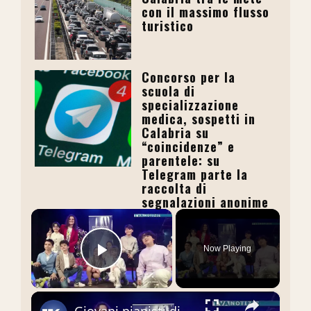
con il massimo flusso
turistico
Concorso per la
scuola di
specializzazione
medica, sospetti in
Calabria su
“coincidenze” e
parentele: su
Telegram parte la
raccolta di
segnalazioni anonime
×
Now Playing
Play Video
×