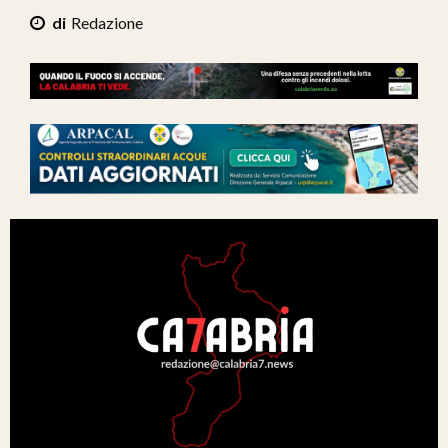
Ita-Mondo
Redazione
C7 Play
We Calabria
Mix Zone