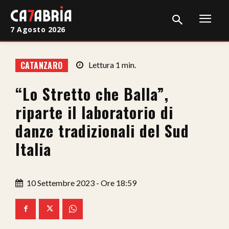
7 Agosto 2026
Home
CATANZARO
Lettura
1
min.
Cronaca
“Lo Stretto che Balla”,
Giudiziaria
riparte il laboratorio di
Politica
danze tradizionali del Sud
Italia
Sport
Attualità
10 Settembre 2023 - Ore 18:59
Sanità
Economia