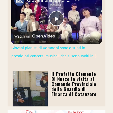
Giovani pianisti di Adrano si sono distinti in prestigiosi concorsi musicali che si sono svolti in S
Play
Watch on
Video
Giovani pianisti di Adrano si sono distinti in
prestigiosi concorsi musicali che si sono svolti in S
Il Prefetto Clemente
Di Nuzzo in visita al
Comando Provinciale
della Guardia di
Finanza di Catanzaro