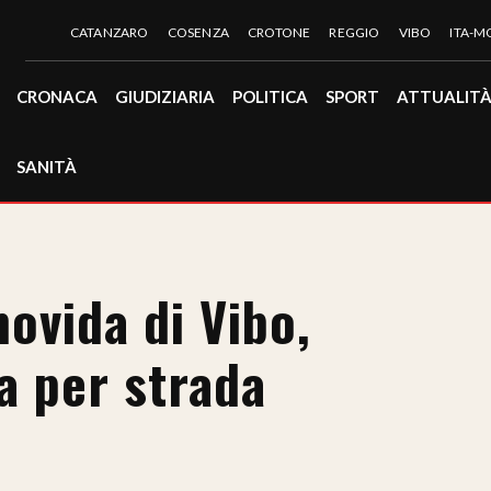
CATANZARO
COSENZA
CROTONE
REGGIO
VIBO
ITA-
CRONACA
GIUDIZIARIA
POLITICA
SPORT
ATTUALIT
SANITÀ
movida di Vibo,
a per strada