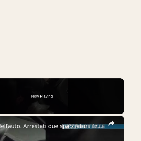
Now Playing
×
5,3 kg di cocaina nel cruscotto dell’auto. Arrestati due spacciatori. In un edificio di Piedimonte e