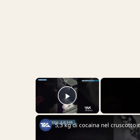
×
Play Video