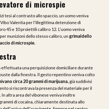
levatore di microspie
vizi tesi al contrasto allo spaccio, un uomo veniva
Vibo Valentia per l’illegittima detenzione di
bro 45 e 10 proiettili calibro 12. L’uomo veniva
per munizioni dello stesso calibro, un
grimaldello
raccio di microspie.
estra
a effettuata una perquisizione domiciliare durante
buste dalla finestra. Il gesto repentino veniva colto
nivano circa 20 grammi di marijuana,
già suddivisi
nto si riscontrava la presenza del materiale per il
In altra area del vibonese veniva inoltre
rammi di cocaina, chiaramente destinata allo
sa dell’arrivo dell’acquirente. Sempre nel centro