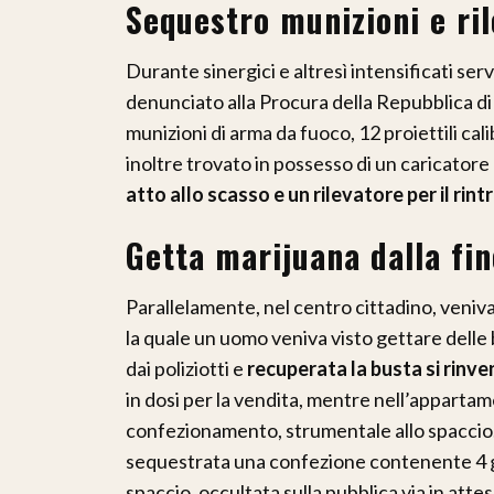
Sequestro munizioni e ri
Durante sinergici e altresì intensificati ser
denunciato alla Procura della Repubblica di 
munizioni di arma da fuoco, 12 proiettili cali
inoltre trovato in possesso di un caricatore 
atto allo scasso e un rilevatore per il rint
Getta marijuana dalla fin
Parallelamente, nel centro cittadino, veniv
la quale un uomo veniva visto gettare delle 
dai poliziotti e
recuperata la busta si rinve
in dosi per la vendita, mentre nell’appartame
confezionamento, strumentale allo spaccio. 
sequestrata una confezione contenente 4 g
spaccio, occultata sulla pubblica via in atte