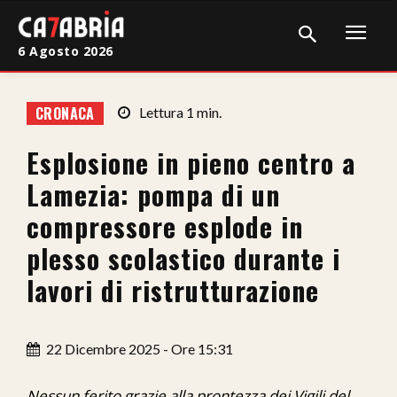
6 Agosto 2026
Home
CRONACA
Lettura
1
min.
Cronaca
Esplosione in pieno centro a
Giudiziaria
Lamezia: pompa di un
Politica
compressore esplode in
plesso scolastico durante i
Sport
lavori di ristrutturazione
Attualità
Sanità
22 Dicembre 2025 - Ore 15:31
Economia
Nessun ferito grazie alla prontezza dei Vigili del