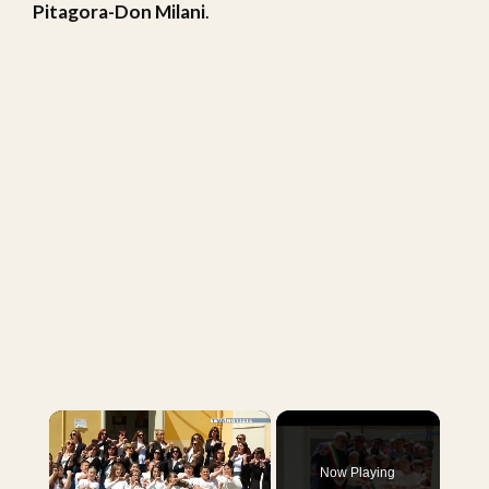
Pitagora-Don Milani
.
×
Now Playing