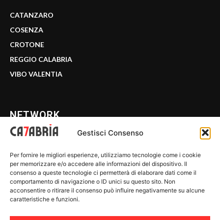
CATANZARO
COSENZA
CROTONE
REGGIO CALABRIA
VIBO VALENTIA
NETWORK
Gestisci Consenso
CALABRIA 7
Per fornire le migliori esperienze, utilizziamo tecnologie come i cookie
WE CALABRIA
per memorizzare e/o accedere alle informazioni del dispositivo. Il
consenso a queste tecnologie ci permetterà di elaborare dati come il
C7 PLAY
comportamento di navigazione o ID unici su questo sito. Non
acconsentire o ritirare il consenso può influire negativamente su alcune
MIX ZONE
caratteristiche e funzioni.
INSIDER 24