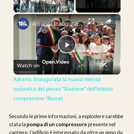
×
Play
Unmute
Fullscreen
Adrano. Inaugurata la nuova mensa scolastica del plesso “Stazione” dell’istituto comprensivo “Bascet
Play
Watch on
Video
Adrano. Inaugurata la nuova mensa
scolastica del plesso “Stazione” dell’istituto
comprensivo “Bascet
Secondo le prime informazioni, a esplodere sarebbe
stata la
pompa di un compressore
presente nel
cantiere. L’edificio è interessato da oltre un anno da