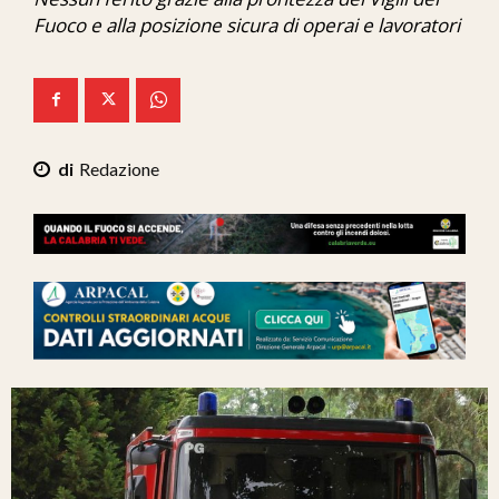
Ita-Mondo
Fuoco e alla posizione sicura di operai e lavoratori
C7 Play
We Calabria
Mix Zone
Redazione