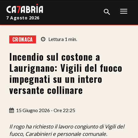
7 Agosto 2026
Home
CRONACA
Lettura
1
min.
Cronaca
Incendio sul costone a
Giudiziaria
Laurignano: Vigili del fuoco
Politica
impegnati su un intero
versante collinare
Sport
Attualità
15 Giugno 2026 - Ore 22:25
Sanità
Il rogo ha richiesto il lavoro congiunto di Vigili del
Economia
fuoco, Carabinieri e personale comunale.