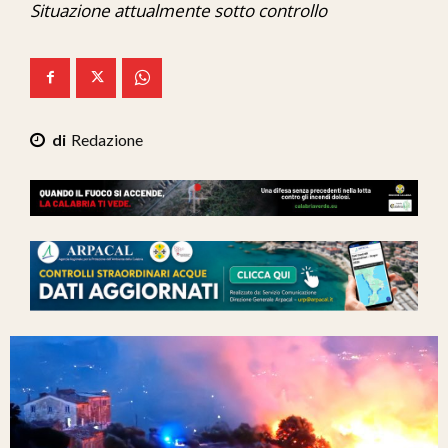
Situazione attualmente sotto controllo
Ita-Mondo
C7 Play
We Calabria
Redazione
Mix Zone