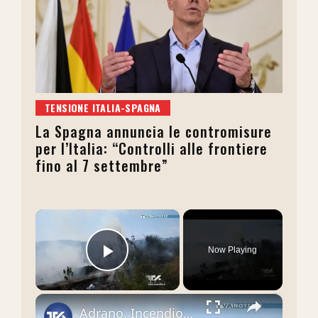
TENSIONE ITALIA-SPAGNA
La Spagna annuncia le contromisure
per l’Italia: “Controlli alle frontiere
fino al 7 settembre”
×
Now Playing
Play Video
×
Adrano. Incendio a Capici nel primo pomeriggio sedato dai Vigili del fuoco