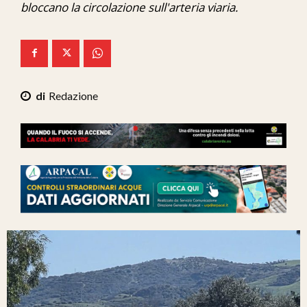
bloccano la circolazione sull'arteria viaria.
Ita-Mondo
C7 Play
We Calabria
Redazione
Mix Zone