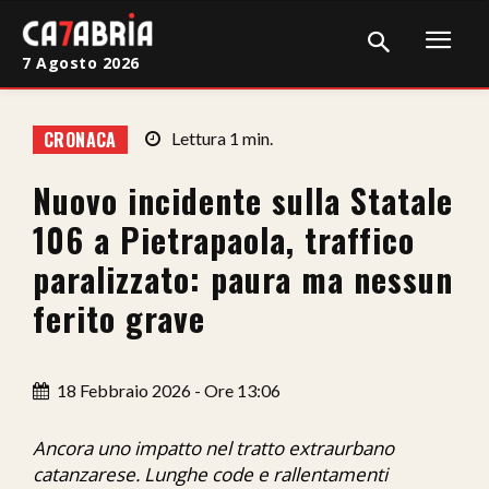
7 Agosto 2026
Home
CRONACA
Lettura
1
min.
Cronaca
Nuovo incidente sulla Statale
Giudiziaria
106 a Pietrapaola, traffico
Politica
paralizzato: paura ma nessun
ferito grave
Sport
Attualità
18 Febbraio 2026 - Ore 13:06
Sanità
Ancora uno impatto nel tratto extraurbano
Economia
catanzarese. Lunghe code e rallentamenti